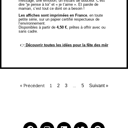
message, une émotion, un instant de douceur. C’est
dire “je pense à toi” et « je t’aime ». Et parole de
maman, c’est tout ce dont on a besoin !
Les affiches sont imprimées en France
, en toute
petite série, sur un papier certifié respectueux de
l’environnement.
Disponibles à partir de
4,50 €
, prêtes à offrir avec ou
sans cadre.
👉
Découvrir toutes les idées pour la fête des mèr
« Précédent
1
2
3
…
5
Suivant »