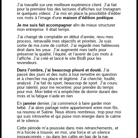
J’ai travaillé sur une meilleure expérience client. J’ai fait
pour la première fois des lectures d’affiches sur Instagram
et quelques videos. J’ai mis en place la possibilité d’
éditer
vos mots
à l’image d’une
maison d’édition poétique
.
Je me suis fait accompagner
afin de mieux structurer
mon entreprise. Il était temps.
J’ai changé de comptable en début d’année, revu mes
process, retravaillé mes objectifs et priorités. Je suis
sortie de ma zone de confort. J’ai regardé mes faiblesses
droit dans les yeux. J’ai augmenté mes tarifs pour
préserver la qualité, l’équité, et l’avenir de
Les mots à
l’affiche.
J’ai créé et lancé le
site BtoB pour les
revendeurs
.
Dans l’ombre, j’ai beaucoup pleuré et douté.
J’ai
passé des jours et des nuits à tout remettre en question
et à chercher ma place et légitimé. J’ai cherché, fouillé,
analysé. J’ai fait du sport, beaucoup de sport. J’ai couru
pour ralentir, pour me recentrer, pour prendre du temps
pour moi. Mon bébé m’a empêchée de dormir durant des
mois et la fatigue n’aide en rien.
En
janvier
dernier, j’ai commencé à faire garder mon
bébé. J’ai alors partagé notre appartement entre mon fils,
sa nounou et Satine. Nous étions nombreux, trop pour moi
qui suis introvertie et qui puise mon énergie dans le calme
et le silence.
Cette période m’a poussée dans mes retranchements, et
m’a forcée à trouver, en moi, une force et un silence
insoupçonnés – ou dans les cafés en bas de la rue.