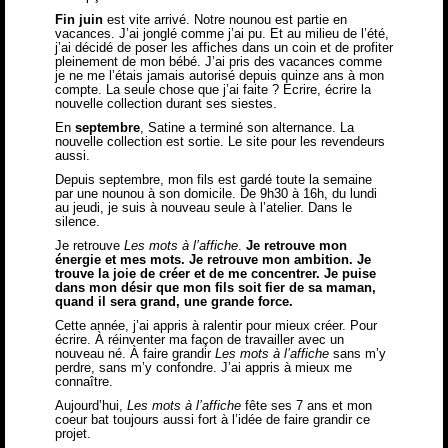
Fin juin
est vite arrivé. Notre nounou est partie en
vacances. J’ai jonglé comme j’ai pu. Et au milieu de l’été,
j’ai décidé de poser les affiches dans un coin et de profiter
pleinement de mon bébé. J’ai pris des vacances comme
je ne me l’étais jamais autorisé depuis quinze ans à mon
compte. La seule chose que j’ai faite ? Ecrire, écrire la
nouvelle collection durant ses siestes.
En
septembre
, Satine a terminé son alternance. La
nouvelle collection est sortie. Le site pour les revendeurs
aussi.
Depuis septembre, mon fils est gardé toute la semaine
par une nounou à son domicile. De 9h30 à 16h, du lundi
au jeudi, je suis à nouveau seule à l’atelier. Dans le
silence.
Je retrouve
Les mots à l’affiche
.
Je retrouve mon
énergie et mes mots. Je retrouve mon ambition. Je
trouve la joie de créer et de me concentrer. Je puise
dans mon désir que mon fils soit fier de sa maman,
quand il sera grand, une grande force.
Cette année, j’ai appris à ralentir pour mieux créer. Pour
écrire. À réinventer ma façon de travailler avec un
nouveau né. À faire grandir
Les mots à l’affiche
sans m’y
perdre, sans m’y confondre. J’ai appris à mieux me
connaître.
Aujourd’hui,
Les mots à l’affiche
fête ses 7 ans et mon
coeur bat toujours aussi fort à l’idée de faire grandir ce
projet.