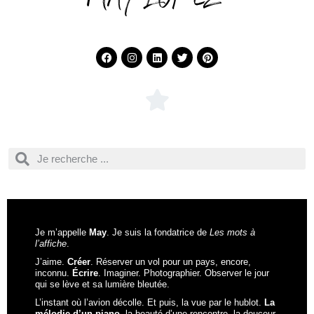
Je m’appelle
May
. Je suis la fondatrice de
Les mots à
l’affiche
.
J’aime.
Créer
. Réserver un vol pour un pays, encore,
inconnu.
Écrire
. Imaginer. Photographier. Observer le jour
qui se lève et sa lumière bleutée.
L’instant où l’avion décolle. Et puis, la vue par le hublot.
La
mélodie d’un piano
, la beauté d’une rencontre, la douceur