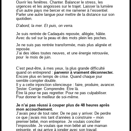
Ouvrir les fenêtres. Chanter. Balancer le stress, les
urgences et les angoisses sur le trajet. Laisser la lumière
d’un autre pays me bercer et me ramener à l’essentiel.
Parler une autre langue pour mettre de la distance sur son
quotidien.
D’abord, la mer. Et puis, on verra.
Je suis rentrée de Cadaqués reposée, allégée, hâlée.
Avec du sel sur la peau et des mots plein les poches.
Je ne suis pas rentrée transformée, mais plus alignée et
reposée.
J’ai des idées toutes neuves, et une énergie retrouvée,
pour le mois de juin.
C’est peut-être, à mes yeux, la plus grande difficulté
quand on entreprend :
parvenir à vraiment déconnecter.
Encore plus en temps de crise. Quand chaque jour
semble compter double.
Il y a cette injonction silencieuse : faire, produire, avancer.
Tester. Corriger. Comprendre. Être là.
Être là pour ne pas regretter. Pour ne pas culpabiliser.
Pour donner le meilleur de soi-même.
Je n’ai pas réussi à couper plus de 48 heures après
mon accouchement.
J’avais peur de tout rater. De ne pas y arriver. De perdre
ce que j’avais mis tant d’années à construire – mon
premier bébé, mon entreprise. Je voulais concilier
l’impossible. Je voulais que mon bébé ait une maman
présente, et qui arrive à jongler avec son travail.