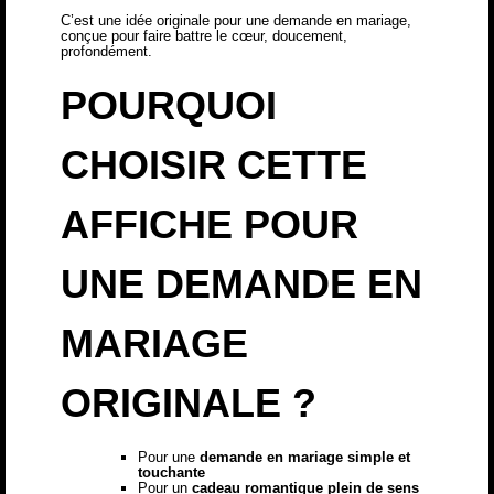
C’est une idée originale pour une demande en mariage,
conçue pour faire battre le cœur, doucement,
profondément.
POURQUOI
CHOISIR CETTE
AFFICHE POUR
UNE DEMANDE EN
MARIAGE
ORIGINALE ?
Pour une
demande en mariage simple et
touchante
Pour un
cadeau romantique plein de sens