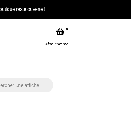
outique reste ouverte !
Not
0
Mon compte