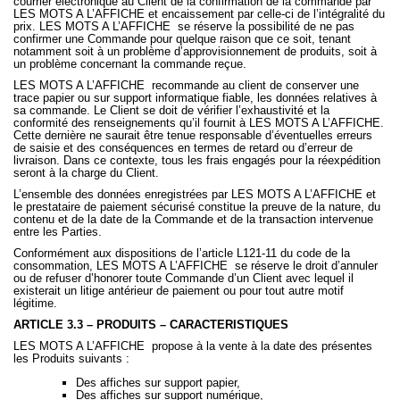
courrier électronique au Client de la confirmation de la commande par
LES MOTS A L’AFFICHE et encaissement par celle-ci de l’intégralité du
prix. LES MOTS A L’AFFICHE
se réserve la possibilité de ne pas
confirmer une Commande pour quelque raison que ce soit, tenant
notamment soit à un problème d’approvisionnement de produits, soit à
un problème concernant la commande reçue.
LES MOTS A L’AFFICHE
recommande au client de conserver une
trace papier ou sur support informatique fiable, les données relatives à
sa commande. Le Client se doit de vérifier l’exhaustivité et la
conformité des renseignements qu’il fournit à LES MOTS A L’AFFICHE.
Cette dernière ne saurait être tenue responsable d’éventuelles erreurs
de saisie et des conséquences en termes de retard ou d’erreur de
livraison. Dans ce contexte, tous les frais engagés pour la réexpédition
seront à la charge du Client.
L’ensemble des données enregistrées par LES MOTS A L’AFFICHE et
le prestataire de paiement sécurisé constitue la preuve de la nature, du
contenu et de la date de la Commande et de la transaction intervenue
entre les Parties.
Conformément aux dispositions de l’article L121-11 du code de la
consommation, LES MOTS A L’AFFICHE
se réserve le droit d’annuler
ou de refuser d’honorer toute Commande d’un Client avec lequel il
existerait un litige antérieur de paiement ou pour tout autre motif
légitime.
ARTICLE 3.3 – PRODUITS – CARACTERISTIQUES
LES MOTS A L’AFFICHE
propose à la vente à la date des présentes
les Produits suivants :
Des affiches sur support papier,
Des affiches sur support numérique,