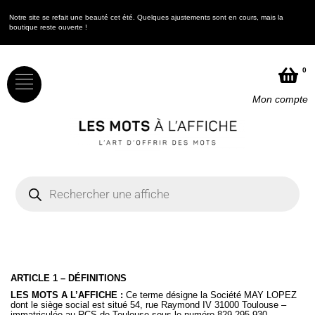
Notre site se refait une beauté cet été. Quelques ajustements sont en cours, mais la
N
boutique reste ouverte !
b
0
Mon compte
ARTICLE 1 – DÉFINITIONS
LES MOTS A L’AFFICHE :
Ce terme désigne la Société MAY LOPEZ
dont le siège social est situé 54, rue Raymond IV 31000 Toulouse –
immatriculée au RCS de Toulouse sous le numéro 829 295 930
–