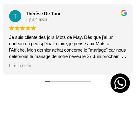
Thérèse De Toni
il y a 4 mois
Je suis cliente des jolis Mots de May. Dès que j'ai un
cadeau un peu spécial à faire, je pense aux Mots à
l'Affiche. Mon dernier achat concerne le "mariage" car nous
célébrons le mariage de notre neveu le 27 Juin prochain. Je
suis toujours certaine que les affiches de Mai feront plaisir.
Lire la suite
C'est tellement vrai et original. J'adore.