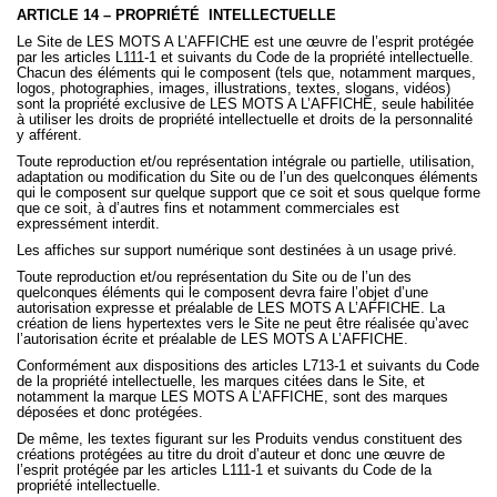
ARTICLE 14 – PROPRIÉTÉ
INTELLECTUELLE
Le Site de LES MOTS A L’AFFICHE est une œuvre de l’esprit protégée
par les articles L111-1 et suivants du Code de la propriété intellectuelle.
Chacun des éléments qui le composent (tels que, notamment marques,
logos, photographies, images, illustrations, textes, slogans, vidéos)
sont la propriété exclusive de LES MOTS A L’AFFICHE, seule habilitée
à utiliser les droits de propriété intellectuelle et droits de la personnalité
y afférent.
Toute reproduction et/ou représentation intégrale ou partielle, utilisation,
adaptation ou modification du Site ou de l’un des quelconques éléments
qui le composent sur quelque support que ce soit et sous quelque forme
que ce soit, à d’autres fins et notamment commerciales est
expressément interdit.
Les affiches sur support numérique sont destinées à un usage privé.
Toute reproduction et/ou représentation du Site ou de l’un des
quelconques éléments qui le composent devra faire l’objet d’une
autorisation expresse et préalable de LES MOTS A L’AFFICHE. La
création de liens hypertextes vers le Site ne peut être réalisée qu’avec
l’autorisation écrite et préalable de LES MOTS A L’AFFICHE.
Conformément aux dispositions des articles L713-1 et suivants du Code
de la propriété intellectuelle, les marques citées dans le Site, et
notamment la marque LES MOTS A L’AFFICHE, sont des marques
déposées et donc protégées.
De même, les textes figurant sur les Produits vendus constituent des
créations protégées au titre du droit d’auteur et donc une œuvre de
l’esprit protégée par les articles L111-1 et suivants du Code de la
propriété intellectuelle.