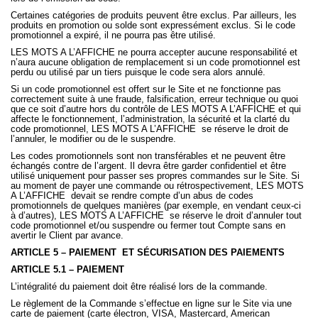
Certaines catégories de produits peuvent être exclus. Par ailleurs, les
produits en promotion ou solde sont expressément exclus. Si le code
promotionnel a expiré, il ne pourra pas être utilisé.
LES MOTS A L’AFFICHE ne pourra accepter aucune responsabilité et
n’aura aucune obligation de remplacement si un code promotionnel est
perdu ou utilisé par un tiers puisque le code sera alors annulé.
Si un code promotionnel est offert sur le Site et ne fonctionne pas
correctement suite à une fraude, falsification, erreur technique ou quoi
que ce soit d’autre hors du contrôle de LES MOTS A L’AFFICHE et qui
affecte le fonctionnement, l’administration, la sécurité et la clarté du
code promotionnel, LES MOTS A L’AFFICHE
se réserve le droit de
l’annuler, le modifier ou de le suspendre.
Les codes promotionnels sont non transférables et ne peuvent être
échangés contre de l’argent. Il devra être garder confidentiel et être
utilisé uniquement pour passer ses propres commandes sur le Site. Si
au moment de payer une commande ou rétrospectivement, LES MOTS
A L’AFFICHE
devait se rendre compte d’un abus de codes
promotionnels de quelques manières (par exemple, en vendant ceux-ci
à d’autres), LES MOTS A L’AFFICHE
se réserve le droit d’annuler tout
code promotionnel et/ou suspendre ou fermer tout Compte sans en
avertir le Client par avance.
ARTICLE 5 – PAIEMENT
ET SÉCURISATION DES PAIEMENTS
ARTICLE 5.1 – PAIEMENT
L’intégralité du paiement doit être réalisé lors de la commande.
Le règlement de la Commande s’effectue en ligne sur le Site via une
carte de paiement (carte électron, VISA, Mastercard, American