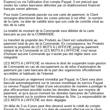
Express) ou via l’utilisation d’un compte Paypal. Il est précisé que
seules les cartes bancaires délivrées par un établissement financier
français seront admises.
Pour toute Commande passée via une carte de paiement, le Client
renseigne directement dans les zones prévues à cet effet : le numéro
de la carte, sa date de validité ainsi que son code de contrôle situé au
dos de la carte.
La totalité du montant de la Commande sera débitée de la carte
bancaire au jour de la COMMANDE.
Le transfert de propriété des Produits au Client est subordonné au
paiement total du prix de la Commande. En conséquence, les Produits
restent la propriété de LES MOTS A L’AFFICHE jusqu’au paiement
intégral de la Commande et LES MOTS A L’AFFICHE n’est tenue
d’honorer aucune Commande qui n’aurait pas été réglée dans son
intégralité.
LES MOTS A L’AFFICHE se réserve le droit de suspendre toute gestion
de Commande en cas de non-paiement ou de refus d’autorisation de
paiement par carte bancaire de la part des organismes officiellement
accrédités et habituels de l’internet.
En choisissant un règlement immédiat par Paypal, le Client sera alors
basculé automatiquement sur le serveur monétique du service Paypal.
Le serveur Paypal fait l’objet d’une sécurisation de manière à protéger le
plus efficacement possible toutes les données liées aux moyens de
paiement, et qu’à aucun moment les données bancaires de l’utilisateur
ne transiteront sur le système informatique du Site. La responsabilité de
LES MOTS A L’AFFICHE est donc dégagée.
Un délai de 3 ou 4 jours peut être observé avant le crédit du compte
Paypal du Site par rapport à la date de virement effectué par le client.