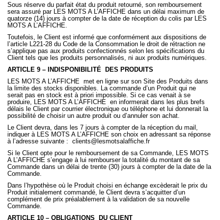
Sous réserve du parfait état du produit retourné, son remboursement
sera assuré par LES MOTS A L’AFFICHE dans un délai maximum de
quatorze (14) jours à compter de la date de réception du colis par LES
MOTS A L’AFFICHE.
Toutefois, le Client est informé que conformément aux dispositions de
l’article L221-28 du Code de la Consommation le droit de rétraction ne
s’applique pas aux produits confectionnés selon les spécifications du
Client tels que les produits personnalisés, ni aux produits numériques.
ARTICLE 9 – INDISPONIBILITÉ
DES PRODUITS
LES MOTS A L’AFFICHE
met en ligne sur son Site des Produits dans
la limite des stocks disponibles. La commande d’un Produit qui ne
serait pas en stock est à priori impossible. Si ce cas venait à se
produire, LES MOTS A L’AFFICHE
en informerait dans les plus brefs
délais le Client par courrier électronique ou téléphone et lui donnerait la
possibilité de choisir un autre produit ou d’annuler son achat.
Le Client devra, dans les 7 jours à compter de la réception du mail,
indiquer à LES MOTS A L’AFFICHE son choix en adressant sa réponse
à l’adresse suivante :
clients@lesmotsalaffiche.fr
Si le Client opte pour le remboursement de sa Commande, LES MOTS
A L’AFFICHE s’engage à lui rembourser la totalité du montant de sa
Commande dans un délai de trente (30) jours à compter de la date de la
Commande.
Dans l’hypothèse où le Produit choisi en échange excèderait le prix du
Produit initialement commandé, le Client devra s’acquitter d’un
complément de prix préalablement à la validation de sa nouvelle
Commande.
ARTICLE 10 – OBLIGATIONS
DU CLIENT