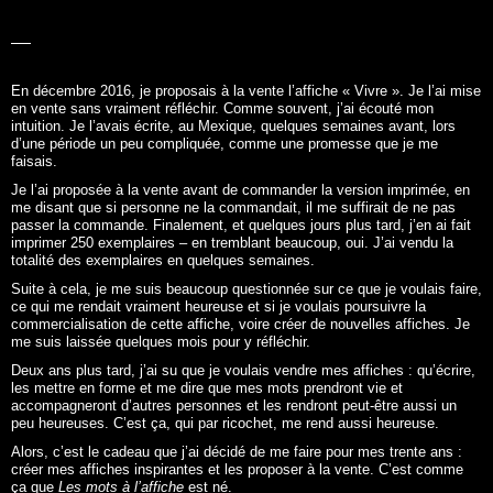
En décembre 2016, je proposais à la vente l’affiche «
Vivre
». Je l’ai mise
en vente sans vraiment réfléchir. Comme souvent, j’ai écouté mon
intuition. Je l’avais écrite, au Mexique, quelques semaines avant, lors
d’une période un peu compliquée, comme une promesse que je me
faisais.
Je l’ai proposée à la vente avant de commander la version imprimée, en
me disant que si personne ne la commandait, il me suffirait de ne pas
passer la commande. Finalement, et quelques jours plus tard, j’en ai fait
imprimer 250 exemplaires – en tremblant beaucoup, oui. J’ai vendu la
totalité des exemplaires en quelques semaines.
Suite à cela, je me suis beaucoup questionnée sur ce que je voulais faire,
ce qui me rendait vraiment heureuse et si je voulais poursuivre la
commercialisation de cette affiche, voire créer de nouvelles affiches. Je
me suis laissée quelques mois pour y réfléchir.
Deux ans plus tard, j’ai su que je voulais vendre mes affiches : qu’écrire,
les mettre en forme et me dire que mes mots prendront vie et
accompagneront d’autres personnes et les rendront peut-être aussi un
peu heureuses. C’est ça, qui par ricochet, me rend aussi heureuse.
Alors, c’est le cadeau que j’ai décidé de me faire pour mes trente ans :
créer mes affiches inspirantes et les proposer à la vente. C’est comme
ça que
Les mots à l’affiche
est né.