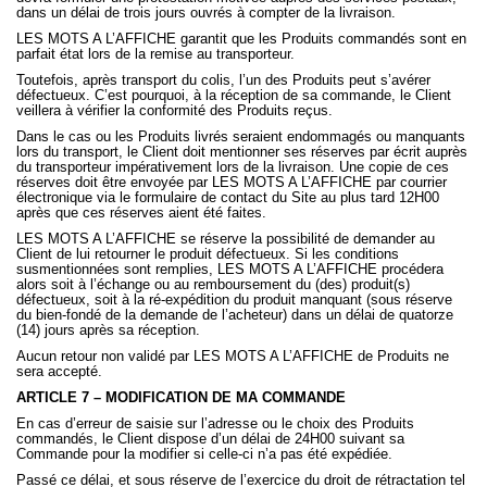
dans un délai de trois jours ouvrés à compter de la livraison.
LES MOTS A L’AFFICHE garantit que les Produits commandés sont en
parfait état lors de la remise au transporteur.
Toutefois, après transport du colis, l’un des Produits peut s’avérer
défectueux. C’est pourquoi, à la réception de sa commande, le Client
veillera à vérifier la conformité des Produits reçus.
Dans le cas ou les Produits livrés seraient endommagés ou manquants
lors du transport, le Client doit mentionner ses réserves par écrit auprès
du transporteur impérativement lors de la livraison. Une copie de ces
réserves doit être envoyée par LES MOTS A L’AFFICHE par courrier
électronique via le formulaire de contact du Site au plus tard 12H00
après que ces réserves aient été faites.
LES MOTS A L’AFFICHE se réserve la possibilité de demander au
Client de lui retourner le produit défectueux. Si les conditions
susmentionnées sont remplies, LES MOTS A L’AFFICHE procédera
alors soit à l’échange ou au remboursement du (des) produit(s)
défectueux, soit à la ré-expédition du produit manquant (sous réserve
du bien-fondé de la demande de l’acheteur) dans un délai de quatorze
(14) jours après sa réception.
Aucun retour non validé par LES MOTS A L’AFFICHE de Produits ne
sera accepté.
ARTICLE 7 – MODIFICATION DE MA COMMANDE
En cas d’erreur de saisie sur l’adresse ou le choix des Produits
commandés, le Client dispose d’un délai de 24H00 suivant sa
Commande pour la modifier si celle-ci n’a pas été expédiée.
Passé ce délai, et sous réserve de l’exercice du droit de rétractation tel