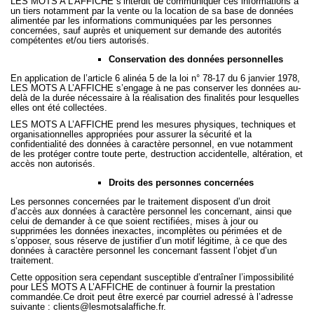
LES MOTS A L’AFFICHE s’interdit de communiquer ces informations à
un tiers notamment par la vente ou la location de sa base de données
alimentée par les informations communiquées par les personnes
concernées, sauf auprès et uniquement sur demande des autorités
compétentes et/ou tiers autorisés.
Conservation des données personnelles
En application de l’article 6 alinéa 5 de la loi n° 78-17 du 6 janvier 1978,
LES MOTS A L’AFFICHE s’engage à ne pas conserver les données au-
delà de la durée nécessaire à la réalisation des finalités pour lesquelles
elles ont été collectées.
LES MOTS A L’AFFICHE prend les mesures physiques, techniques et
organisationnelles appropriées pour assurer la sécurité et la
confidentialité des données à caractère personnel, en vue notamment
de les protéger contre toute perte, destruction accidentelle, altération, et
accès non autorisés.
Droits des personnes concernées
Les personnes concernées par le traitement disposent d’un droit
d’accès aux données à caractère personnel les concernant, ainsi que
celui de demander à ce que soient rectifiées, mises à jour ou
supprimées les données inexactes, incomplètes ou périmées et de
s’opposer, sous réserve de justifier d’un motif légitime, à ce que des
données à caractère personnel les concernant fassent l’objet d’un
traitement.
Cette opposition sera cependant susceptible d’entraîner l’impossibilité
pour LES MOTS A L’AFFICHE de continuer à fournir la prestation
commandée.Ce droit peut être exercé par courriel adressé à l’adresse
suivante : clients@lesmotsalaffiche.fr.