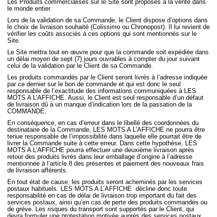
Les Produits commercialisés sur le Site sont proposés à la vente dans
le monde entier.
Lors de la validation de sa Commande, le Client dispose d’options dans
le choix de livraison souhaité (Colissimo ou Chronopost). Il lui revient de
vérifier les coûts associés à ces options qui sont mentionnés sur le
Site.
Le Site mettra tout en œuvre pour que la commande soit expédiée dans
un délai moyen de sept (7) jours ouvrables à compter du jour suivant
celui de la validation par le Client de sa Commande.
Les produits commandés par le Client seront livrés à l’adresse indiquée
par ce dernier sur le bon de commande et qui est donc le seul
responsable de l’exactitude des informations communiquées à LES
MOTS A L’AFFICHE. Aussi, le Client est seul responsable d’un défaut
de livraison dû à un manque d’indication lors de la passation de la
COMMANDE.
En conséquence, en cas d’erreur dans le libellé des coordonnées du
destinataire de la Commande, LES MOTS A L’AFFICHE ne pourra être
tenue responsable de l’impossibilité dans laquelle elle pourrait être de
livrer la Commande suite à cette erreur. Dans cette hypothèse, LES
MOTS A L’AFFICHE pourra effectuer une deuxième livraison après
retour des produits livrés dans leur emballage d’origine à l’adresse
mentionnée à l’article 8 des présentes et paiement des nouveaux frais
de livraison afférents.
En tout état de cause, les produits seront acheminés par les services
postaux habituels. LES MOTS A L’AFFICHE
décline donc toute
responsabilité en cas de délai de livraison trop important du fait des
services postaux, ainsi qu’en cas de perte des produits commandés ou
de grève. Les risques du transport sont supportés par le Client, qui
devra formuler une protestation motivée auprès des services postaux,