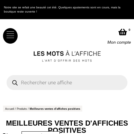
Notre site se refait une beauté cet été. Quelques ajustements sont en cours, mais la
N
boutique reste ouverte !
b
0
Mon compte
Accueil
/
Produits
/
Meilleures ventes d'affiches positives
MEILLEURES VENTES D'AFFICHES
POSITIVES