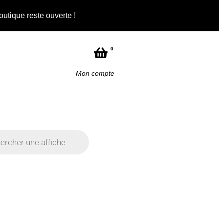
outique reste ouverte !
Not
0
Mon compte