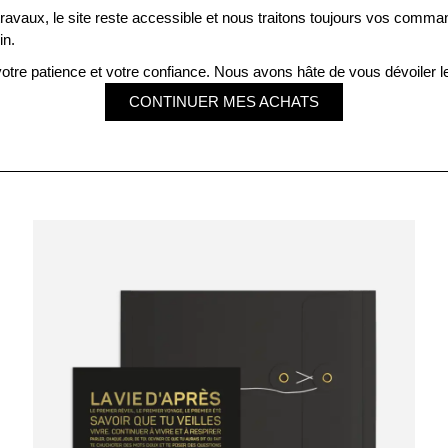
ravaux, le site reste accessible et nous traitons toujours vos comm
in.
VOUS VERREZ, TOUT IRA BIEN
otre patience et votre confiance. Nous avons hâte de vous dévoiler le
À partir de
5,50
€
CONTINUER MES ACHATS
ACHAT RAPIDE