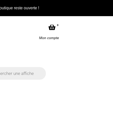
outique reste ouverte !
Not
0
Mon compte