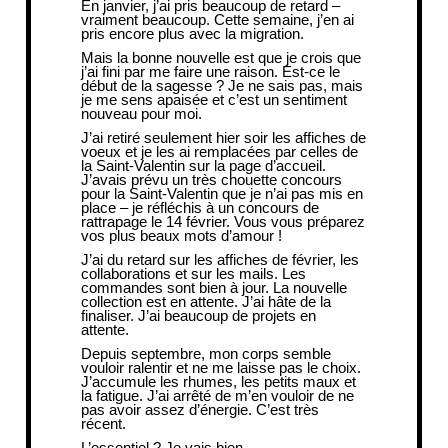
En janvier, j’ai pris beaucoup de retard –
vraiment beaucoup. Cette semaine, j’en ai
pris encore plus avec la migration.
Mais la bonne nouvelle est que je crois que
j’ai fini par me faire une raison. Est-ce le
début de la sagesse ? Je ne sais pas, mais
je me sens apaisée et c’est un sentiment
nouveau pour moi.
J’ai retiré seulement hier soir les affiches de
voeux et je les ai remplacées par celles de
la Saint-Valentin sur la page d’accueil.
J’avais prévu un très chouette concours
pour la Saint-Valentin que je n’ai pas mis en
place – je réfléchis à un concours de
rattrapage le 14 février. Vous vous préparez
vos plus beaux mots d’amour !
J’ai du retard sur les affiches de février, les
collaborations et sur les mails. Les
commandes sont bien à jour. La nouvelle
collection est en attente. J’ai hâte de la
finaliser. J’ai beaucoup de projets en
attente.
Depuis septembre, mon corps semble
vouloir ralentir et ne me laisse pas le choix.
J’accumule les rhumes, les petits maux et
la fatigue. J’ai arrêté de m’en vouloir de ne
pas avoir assez d’énergie. C’est très
récent.
L’essentiel ? Je vais bien.