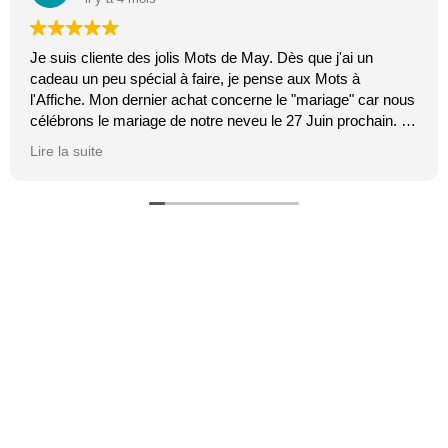
Je suis cliente des jolis Mots de May. Dès que j'ai un
cadeau un peu spécial à faire, je pense aux Mots à
l'Affiche. Mon dernier achat concerne le "mariage" car nous
célébrons le mariage de notre neveu le 27 Juin prochain. Je
suis toujours certaine que les affiches de Mai feront plaisir.
Lire la suite
C'est tellement vrai et original. J'adore.