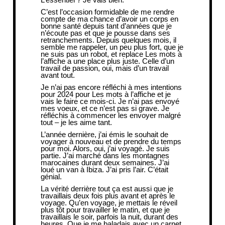
C’est l’occasion formidable de me rendre
compte de ma chance d’avoir un corps en
bonne santé depuis tant d’années que je
n’écoute pas et que je pousse dans ses
retranchements. Depuis quelques mois, il
semble me rappeler, un peu plus fort, que je
ne suis pas un robot, et replace Les mots à
l’affiche a une place plus juste. Celle d’un
travail de passion, oui, mais d’un travail
avant tout.
Je n’ai pas encore réfléchi à mes intentions
pour 2024 pour Les mots à l’affiche et je
vais le faire ce mois-ci. Je n’ai pas envoyé
mes voeux, et ce n’est pas si grave. Je
réfléchis à commencer les envoyer malgré
tout – je les aime tant.
L’année dernière, j’ai émis le souhait de
voyager à nouveau et de prendre du temps
pour moi. Alors, oui, j’ai voyagé. Je suis
partie. J’ai marché dans les montagnes
marocaines durant deux semaines. J’ai
loué un van à Ibiza. J’ai pris l’air. C’était
génial.
La vérité derrière tout ça est aussi que je
travaillais deux fois plus avant et après le
voyage. Qu’en voyage, je mettais le réveil
plus tôt pour travailler le matin, et que je
travaillais le soir, parfois la nuit, durant des
heures. Que je me baladais avec un carnet