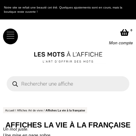
Notre site se refait une beauté cet été. Quelques ajustements sont en cours, mais la
N
boutique reste ouverte !
b
0
Mon compte
Accueil
/
Affiches Art de vivre
/
Affiches La vie à la française
AFFICHES LA VIE À LA FRANÇAISE
Un mot juste.
Une mise en page sobre.