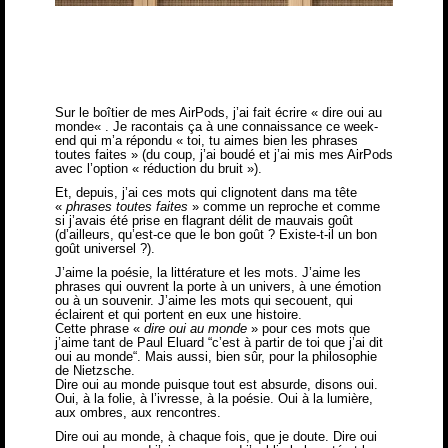
Sur le boîtier de mes AirPods, j’ai fait écrire «
dire oui au
monde
« . Je racontais ça à une connaissance ce week-
end qui m’a répondu « toi, tu aimes bien les phrases
toutes faites » (du coup, j’ai boudé et j’ai mis mes AirPods
avec l’option « réduction du bruit »).
Et, depuis, j’ai ces mots qui clignotent dans ma tête
«
phrases toutes faites
» comme un reproche et comme
si j’avais été prise en flagrant délit de mauvais goût
(d’ailleurs, qu’est-ce que le bon goût ? Existe-t-il un bon
goût universel ?).
J’aime la poésie, la littérature et les mots. J’aime les
phrases qui ouvrent la porte à un univers, à une émotion
ou à un souvenir. J’aime les mots qui secouent, qui
éclairent et qui portent en eux une histoire.
Cette phrase «
dire oui au monde
» pour ces mots que
j’aime tant de Paul Eluard “c’est à partir de toi que j’ai dit
oui au monde“. Mais aussi, bien sûr, pour la philosophie
de Nietzsche.
Dire oui au monde puisque tout est absurde, disons oui.
Oui, à la folie, à l’ivresse, à la poésie. Oui à la lumière,
aux ombres, aux rencontres.
Dire oui au monde, à chaque fois, que je doute. Dire oui