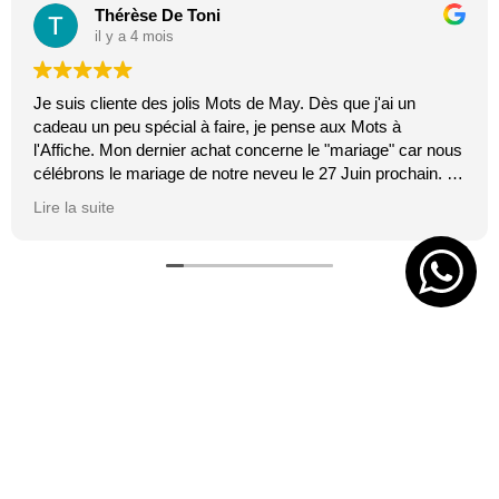
Thérèse De Toni
il y a 4 mois
Je suis cliente des jolis Mots de May. Dès que j'ai un
cadeau un peu spécial à faire, je pense aux Mots à
l'Affiche. Mon dernier achat concerne le "mariage" car nous
célébrons le mariage de notre neveu le 27 Juin prochain. Je
suis toujours certaine que les affiches de Mai feront plaisir.
Lire la suite
C'est tellement vrai et original. J'adore.