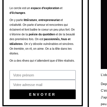
Le cercle est un
espace d’exploration
et
d’échanges
.
On y parle
littérature
,
entrepreneuriat
et
créativité. On parle d’amour et rencontres qui
éclairent et font battre le coeur un peu plus fort. On
s’étonne de la
poésie du quotidien
et de la beauté
des premières fois. On est
passionnés, fous et
idéalistes
. On s’y dévoile vulnérables et sincères.
On tremble, on rit, on aime. On a la tête dans les
étoiles.
On a des rêves qui n’attendent que d’être réalisés.
L’o
Depu
C’é
ENVOYER
J’ap
peu.