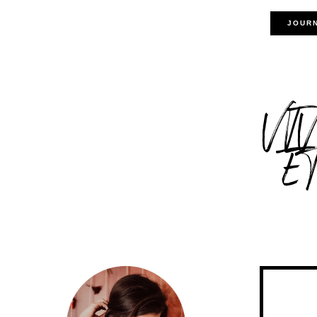
JOUR
VI
E