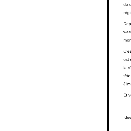
de c
rég
Depu
week
mon 
C’es
est 
la r
têt
J’im
Et v
Idé