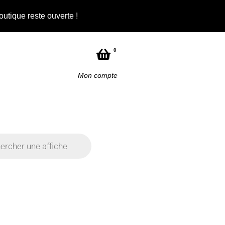
outique reste ouverte !
Not
0
Mon compte