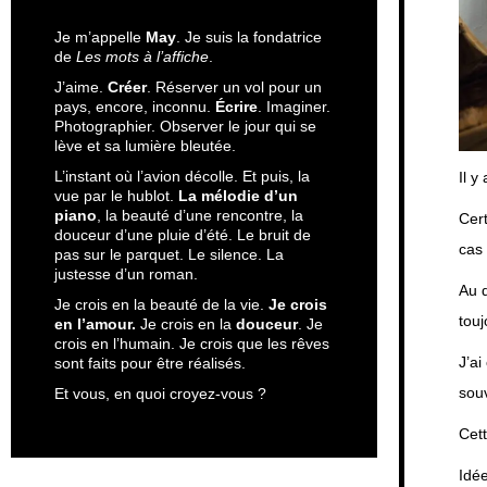
Je m’appelle
May
. Je suis la fondatrice
de
Les mots à l’affiche
.
J’aime.
Créer
. Réserver un vol pour un
pays, encore, inconnu.
Écrire
. Imaginer.
Photographier. Observer le jour qui se
lève et sa lumière bleutée.
L’instant où l’avion décolle. Et puis, la
Il y
vue par le hublot.
La mélodie d’un
piano
, la beauté d’une rencontre, la
Cert
douceur d’une pluie d’été. Le bruit de
cas 
pas sur le parquet. Le silence. La
justesse d’un roman.
Au d
Je crois en la beauté de la vie.
Je crois
tou
en l’amour.
Je crois en la
douceur
. Je
crois en l’humain. Je crois que les rêves
J’ai
sont faits pour être réalisés.
souv
Et vous, en quoi croyez-vous ?
Cett
Idé