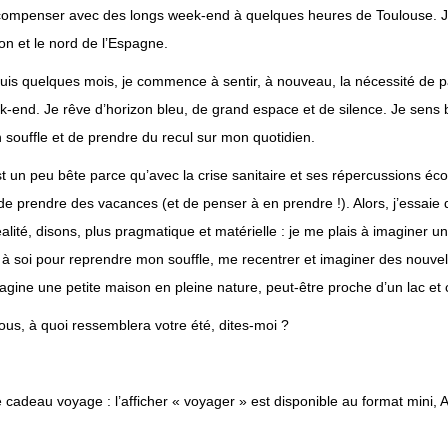
ompenser avec des longs week-end à quelques heures de Toulouse. J’a
ion et le nord de l’Espagne.
is quelques mois, je commence à sentir, à nouveau, la nécessité de 
-end. Je rêve d’horizon bleu, de grand espace et de silence. Je sens 
souffle et de prendre du recul sur mon quotidien.
t un peu bête parce qu’avec la crise sanitaire et ses répercussions éco
de prendre des vacances (et de penser à en prendre !). Alors, j’essaie
éalité, disons, plus pragmatique et matérielle : je me plais à imaginer 
e à soi pour reprendre mon souffle, me recentrer et imaginer des nouvell
agine une petite maison en pleine nature, peut-être proche d’un lac et 
ous, à quoi ressemblera votre été, dites-moi ?
e cadeau voyage
: l’afficher « voyager » est disponible au format mini, 