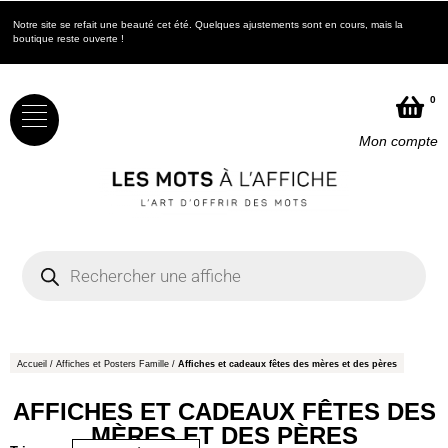
Notre site se refait une beauté cet été. Quelques ajustements sont en cours, mais la
N
boutique reste ouverte !
b
0
Mon compte
Accueil
/
Affiches et Posters Famille
/
Affiches et cadeaux fêtes des mères et des pères
AFFICHES ET CADEAUX FÊTES DES
MÈRES ET DES PÈRES