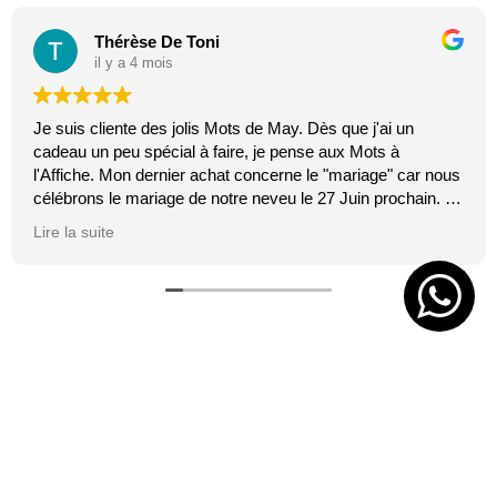
Thérèse De Toni
il y a 4 mois
Je suis cliente des jolis Mots de May. Dès que j'ai un
cadeau un peu spécial à faire, je pense aux Mots à
l'Affiche. Mon dernier achat concerne le "mariage" car nous
célébrons le mariage de notre neveu le 27 Juin prochain. Je
suis toujours certaine que les affiches de Mai feront plaisir.
Lire la suite
C'est tellement vrai et original. J'adore.