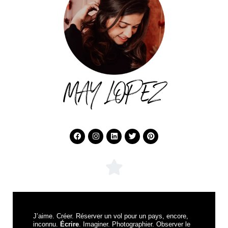
MAY LOPEZ
J’aime. Créer. Réserver un vol pour un pays, encore,
inconnu.
Écrire
. Imaginer. Photographier. Observer le