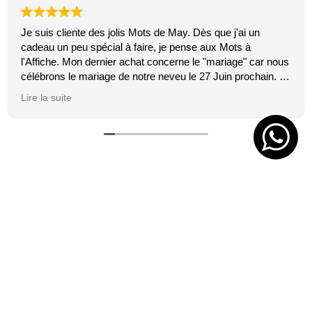
Je suis cliente des jolis Mots de May. Dès que j'ai un
cadeau un peu spécial à faire, je pense aux Mots à
l'Affiche. Mon dernier achat concerne le "mariage" car nous
célébrons le mariage de notre neveu le 27 Juin prochain. Je
suis toujours certaine que les affiches de Mai feront plaisir.
Lire la suite
C'est tellement vrai et original. J'adore.