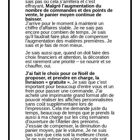
sais pas où cela s’arrêtera et c’est
effrayant
. Malgré l’augmentation du
nombre de commandes et des points de
vente, le panier moyen continue de
baisser.
J’arrive pour le moment à maintenir un
chiffre d’affaires stable. Je ne sais pas
encore pour combien de temps. Je sais
qu’il faudrait faire plus afin de compenser
l’augmentation des matières premières. Je
sais et je fais de mon mieux.
Je sais aussi que, quand on doit faire des
choix financiers et attention, la décoration
est rarement une priorité – se nourrir et se
chauffer, oui.
J’ai fait le choix pour ce Noël de
proposer, et prendre en charge, la
livraison « gratuite ».
Je sais que c’est
important pour beaucoup d’entre vous et un
frein pour passer une commande. J’ai
acheté une imprimante grand format afin de
pouvoir réaliser les affiches personnalisées
sans coût supplémentaire lors de
l’impression. Cela me demande juste du
temps, beaucoup de temps que je prends là
aussi à ma charge sur les cinq semaines
d’ouverture de l’Atelier des prénoms.
J’essaie de compenser, la diminution du
panier moyen, par le volume. Je ne suis
pas sûre que cela soit la meilleure chose.
Je ne suis même pas sûre que cela soit