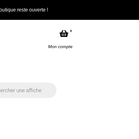
outique reste ouverte !
Not
0
Mon compte