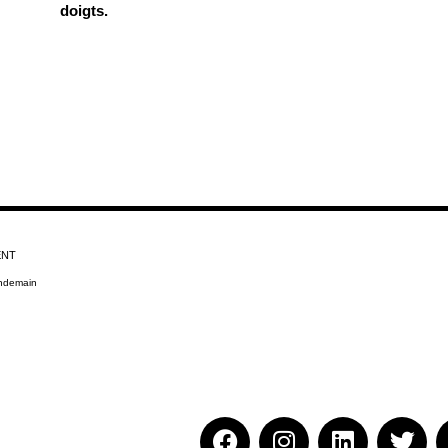
doigts.
ENT
endemain