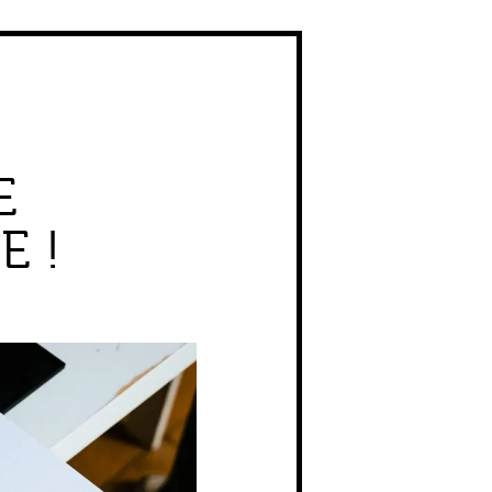
E
E !