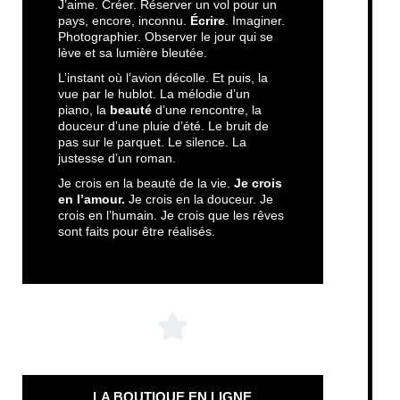
J’aime. Créer. Réserver un vol pour un
pays, encore, inconnu.
Écrire
. Imaginer.
Photographier. Observer le jour qui se
lève et sa lumière bleutée.
L’instant où l’avion décolle. Et puis, la
vue par le hublot. La mélodie d’un
piano, la
beauté
d’une rencontre, la
douceur d’une pluie d’été. Le bruit de
pas sur le parquet. Le silence. La
justesse d’un roman.
Je crois en la beauté de la vie.
Je crois
en l’amour.
Je crois en la douceur. Je
crois en l’humain. Je crois que les rêves
sont faits pour être réalisés.
LA BOUTIQUE EN LIGNE