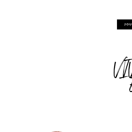
JOU
VI