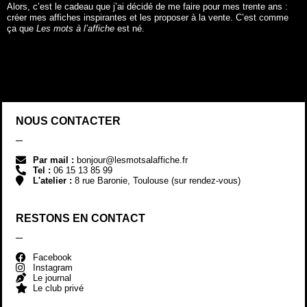
Alors, c’est le cadeau que j’ai décidé de me faire pour mes trente ans :
créer mes affiches inspirantes et les proposer à la vente. C’est comme
ça que
Les mots à l’affiche
est né.
NOUS CONTACTER
Par mail :
bonjour@lesmotsalaffiche.fr
Tel :
06 15 13 85 99
L'atelier :
8 rue Baronie, Toulouse (sur rendez-vous)
RESTONS EN CONTACT
Facebook
Instagram
Le journal
Le club privé