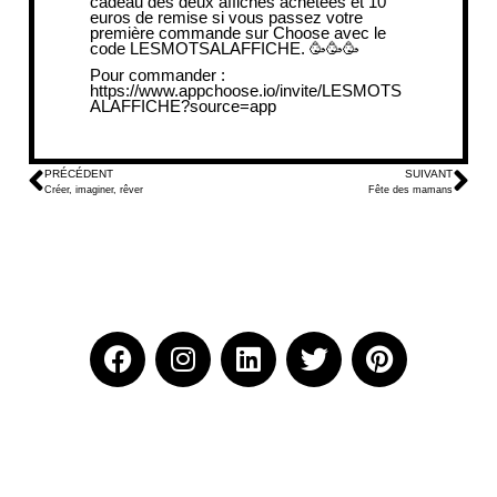
cadeau dès deux affiches achetées et 10
euros de remise si vous passez votre
première commande sur Choose avec le
code
LESMOTSALAFFICHE
. 🥳🥳🥳
Pour commander :
https://www.appchoose.io/invite/LESMOTS
ALAFFICHE?source=app
PRÉCÉDENT
SUIVANT
Créer, imaginer, rêver
Fête des mamans