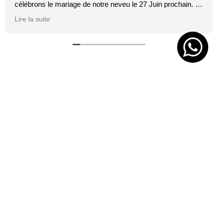
célébrons le mariage de notre neveu le 27 Juin prochain. Je
suis toujours certaine que les affiches de Mai feront plaisir.
Lire la suite
C'est tellement vrai et original. J'adore.