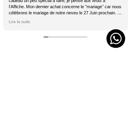
cadeau un peu spécial à faire, je pense aux Mots à
l'Affiche. Mon dernier achat concerne le "mariage" car nous
célébrons le mariage de notre neveu le 27 Juin prochain. Je
suis toujours certaine que les affiches de Mai feront plaisir.
Lire la suite
C'est tellement vrai et original. J'adore.