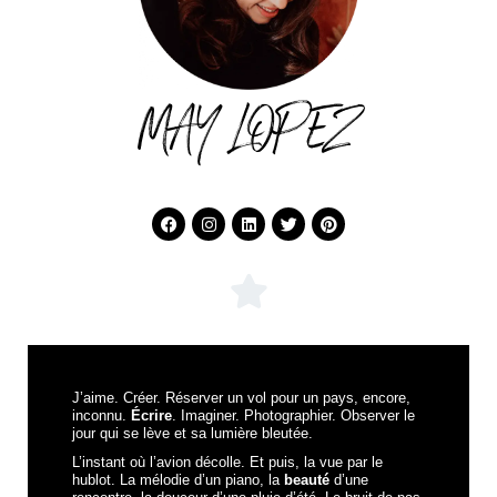
MAY LOPEZ
J’aime. Créer. Réserver un vol pour un pays, encore,
inconnu.
Écrire
. Imaginer. Photographier. Observer le
jour qui se lève et sa lumière bleutée.
L’instant où l’avion décolle. Et puis, la vue par le
hublot. La mélodie d’un piano, la
beauté
d’une