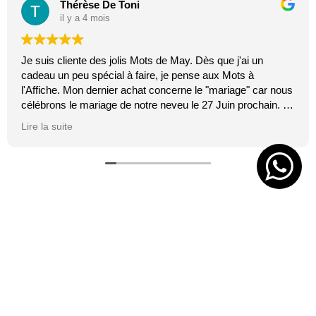
Thérèse De Toni
il y a 4 mois
Je suis cliente des jolis Mots de May. Dès que j'ai un
cadeau un peu spécial à faire, je pense aux Mots à
l'Affiche. Mon dernier achat concerne le "mariage" car nous
célébrons le mariage de notre neveu le 27 Juin prochain. Je
suis toujours certaine que les affiches de Mai feront plaisir.
Lire la suite
C'est tellement vrai et original. J'adore.