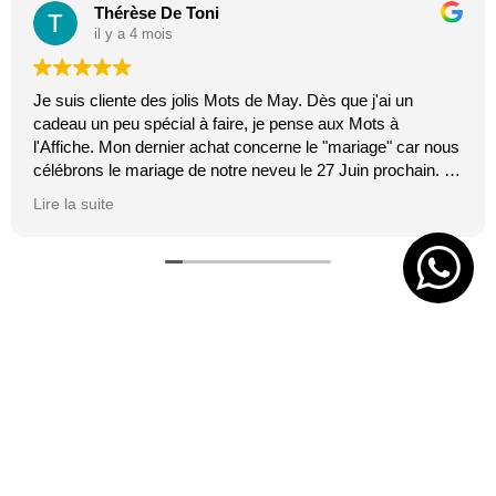
Thérèse De Toni
il y a 4 mois
Je suis cliente des jolis Mots de May. Dès que j'ai un
cadeau un peu spécial à faire, je pense aux Mots à
l'Affiche. Mon dernier achat concerne le "mariage" car nous
célébrons le mariage de notre neveu le 27 Juin prochain. Je
suis toujours certaine que les affiches de Mai feront plaisir.
Lire la suite
C'est tellement vrai et original. J'adore.