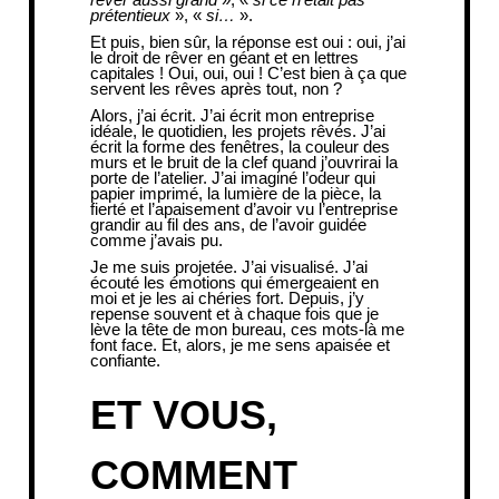
prétentieux
», «
si…
».
Et puis, bien sûr, la réponse est oui : oui, j’ai
le droit de rêver en géant et en lettres
capitales ! Oui, oui, oui ! C’est bien à ça que
servent les rêves après tout, non ?
Alors, j’ai écrit. J’ai écrit mon entreprise
idéale, le quotidien, les projets rêvés. J’ai
écrit la forme des fenêtres, la couleur des
murs et le bruit de la clef quand j’ouvrirai la
porte de l’atelier. J’ai imaginé l’odeur qui
papier imprimé, la lumière de la pièce, la
fierté et l’apaisement d’avoir vu l’entreprise
grandir au fil des ans, de l’avoir guidée
comme j’avais pu.
Je me suis projetée. J’ai visualisé. J’ai
écouté les émotions qui émergeaient en
moi et je les ai chéries fort. Depuis, j’y
repense souvent et à chaque fois que je
lève la tête de mon bureau, ces mots-là me
font face. Et, alors, je me sens apaisée et
confiante.
ET VOUS,
COMMENT