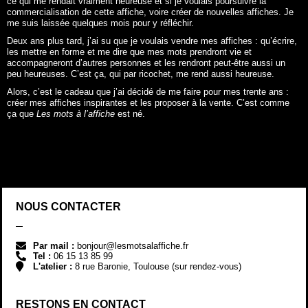
ce qui me rendait vraiment heureuse et si je voulais poursuivre la
commercialisation de cette affiche, voire créer de nouvelles affiches. Je
me suis laissée quelques mois pour y réfléchir.
Deux ans plus tard, j’ai su que je voulais vendre mes affiches : qu’écrire,
les mettre en forme et me dire que mes mots prendront vie et
accompagneront d’autres personnes et les rendront peut-être aussi un
peu heureuses. C’est ça, qui par ricochet, me rend aussi heureuse.
Alors, c’est le cadeau que j’ai décidé de me faire pour mes trente ans :
créer mes affiches inspirantes et les proposer à la vente. C’est comme
ça que
Les mots à l’affiche
est né.
NOUS CONTACTER
Par mail :
bonjour@lesmotsalaffiche.fr
Tel :
06 15 13 85 99
L'atelier :
8 rue Baronie, Toulouse (sur rendez-vous)
RESTONS EN CONTACT