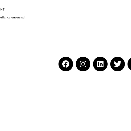
ENT
eillance envers soi