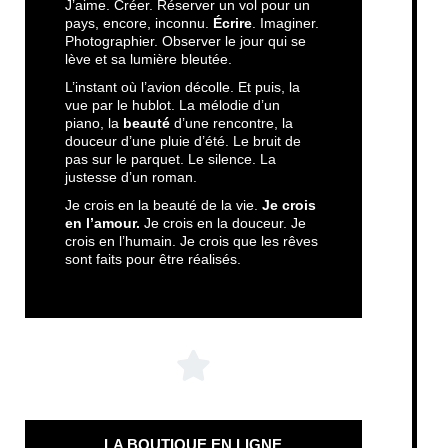
J’aime. Créer. Réserver un vol pour un
pays, encore, inconnu.
Écrire
. Imaginer.
Photographier. Observer le jour qui se
lève et sa lumière bleutée.
L’instant où l’avion décolle. Et puis, la
vue par le hublot. La mélodie d’un
piano, la
beauté
d’une rencontre, la
douceur d’une pluie d’été. Le bruit de
pas sur le parquet. Le silence. La
justesse d’un roman.
Je crois en la beauté de la vie.
Je crois
en l’amour.
Je crois en la douceur. Je
crois en l’humain. Je crois que les rêves
sont faits pour être réalisés.
LA BOUTIQUE EN LIGNE