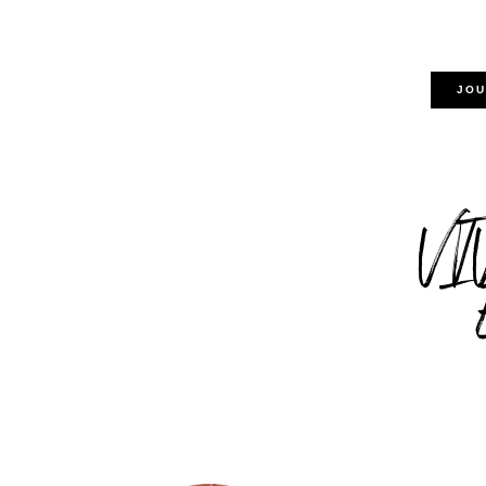
JOU
VI