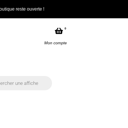
outique reste ouverte !
Not
0
Mon compte