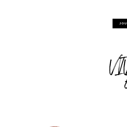
JOU
VI