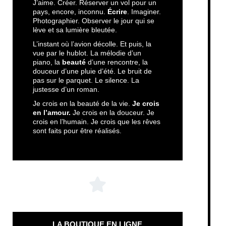
J’aime. Créer. Réserver un vol pour un
pays, encore, inconnu.
Écrire
. Imaginer.
Photographier. Observer le jour qui se
lève et sa lumière bleutée.
L’instant où l’avion décolle. Et puis, la
vue par le hublot. La mélodie d’un
piano, la
beauté
d’une rencontre, la
douceur d’une pluie d’été. Le bruit de
pas sur le parquet. Le silence. La
justesse d’un roman.
Je crois en la beauté de la vie.
Je crois
en l’amour.
Je crois en la douceur. Je
crois en l’humain. Je crois que les rêves
sont faits pour être réalisés.
LA BOUTIQUE EN LIGNE