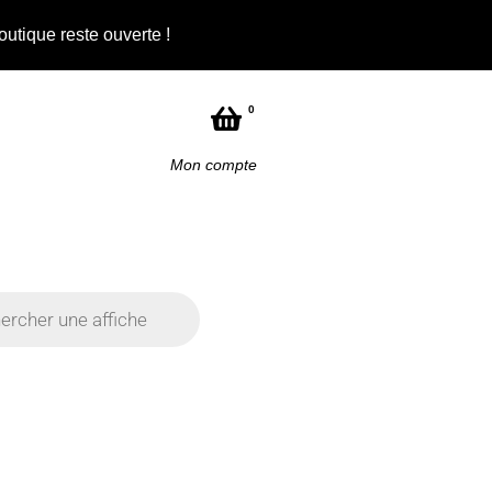
outique reste ouverte !
Not
0
Mon compte