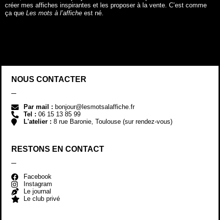
créer mes affiches inspirantes et les proposer à la vente. C’est comme
ça que
Les mots à l’affiche
est né.
NOUS CONTACTER
Par mail :
bonjour@lesmotsalaffiche.fr
Tel :
06 15 13 85 99
L'atelier :
8 rue Baronie, Toulouse (sur rendez-vous)
RESTONS EN CONTACT
Facebook
Instagram
Le journal
Le club privé