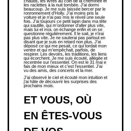
chauds, les livres au coin de la cheminée et
les raclettes à la nuit tombée. J’ai dormi
beaucoup. Je me suis laissée bercer par le
ronronnement d’Holly. J’ai moins pris la
voiture et je n’ai pas mis le réveil une seule
fois. J’ai toujours ce petit lapin dans ma tête
qui sautille, qui m’ordonner d’aller plus vite,
mais lui et moi, on échange enfin et on se
questionne régulièrement. Il le sait, je n’irai
pas plus vite. Je ne sauterai pas partout en
disant que je suis en retard non plus. J’ai
déposé ce qui me pesait, ce qui tordait mon
ventre et qui m’empêchait, parfois, de
respirer. Les devoirs, les traditions, les liens
qui écorchent. Je me suis écouté, allégée et
recentrée sur l’essentiel. On est le 31 mai e
fais de mon mieux et c’est l’essentiel. J’ai
vu des amis, des concerts et la mer.
J’ai observé le ciel et écouté mon intuition et
j’ai hâte de découvrir les surprises des
prochains mois.
ET VOUS, OÙ
EN ÊTES-VOUS