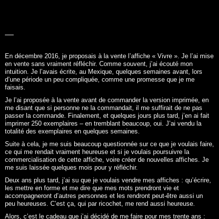
LA BELLE
HISTOIRE
En décembre 2016, je proposais à la vente l’affiche «
Vivre
». Je l’ai mise
en vente sans vraiment réfléchir. Comme souvent, j’ai écouté mon
intuition. Je l’avais écrite, au Mexique, quelques semaines avant, lors
d’une période un peu compliquée, comme une promesse que je me
faisais.
Je l’ai proposée à la vente avant de commander la version imprimée, en
me disant que si personne ne la commandait, il me suffirait de ne pas
passer la commande. Finalement, et quelques jours plus tard, j’en ai fait
imprimer 250 exemplaires – en tremblant beaucoup, oui. J’ai vendu la
totalité des exemplaires en quelques semaines.
Suite à cela, je me suis beaucoup questionnée sur ce que je voulais faire,
ce qui me rendait vraiment heureuse et si je voulais poursuivre la
commercialisation de cette affiche, voire créer de nouvelles affiches. Je
me suis laissée quelques mois pour y réfléchir.
Deux ans plus tard, j’ai su que je voulais vendre mes affiches : qu’écrire,
les mettre en forme et me dire que mes mots prendront vie et
accompagneront d’autres personnes et les rendront peut-être aussi un
peu heureuses. C’est ça, qui par ricochet, me rend aussi heureuse.
Alors, c’est le cadeau que j’ai décidé de me faire pour mes trente ans :