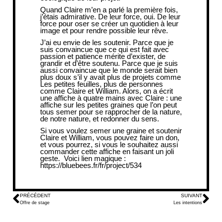
Quand Claire m’en a parlé la première fois,
j’étais admirative. De leur force, oui. De leur
force pour oser se créer un quotidien à leur
image et pour rendre possible leur rêve.
J’ai eu envie de les soutenir. Parce que je
suis convaincue que ce qui est fait avec
passion et patience mérite d’exister, de
grandir et d’être soutenu. Parce que je suis
aussi convaincue que le monde serait bien
plus doux s’il y avait plus de projets comme
Les petites feuilles, plus de personnes
comme Claire et William. Alors, on a écrit
une affiche à quatre mains avec Claire : une
affiche sur les petites graines que l’on peut
tous semer pour se rapprocher de la nature,
de notre nature, et redonner du sens.
Si vous voulez semer une graine et soutenir
Claire et William, vous pouvez faire un don,
et vous pourrez, si vous le souhaitez aussi
commander cette affiche en faisant un joli
geste. Voici lien magique :
https://bluebees.fr/fr/project/534
PRÉCÉDENT
SUIVANT
Offre de stage
Les intentions