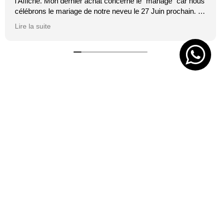
l'Affiche. Mon dernier achat concerne le "mariage" car nous
célébrons le mariage de notre neveu le 27 Juin prochain. Je
suis toujours certaine que les affiches de Mai feront plaisir.
Lire la suite
C'est tellement vrai et original. J'adore.