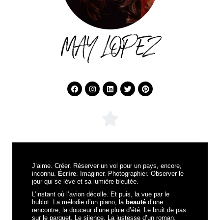
MAY LOPEZ
J’aime. Créer. Réserver un vol pour un pays, encore,
inconnu.
Écrire
. Imaginer. Photographier. Observer le
jour qui se lève et sa lumière bleutée.
L’instant où l’avion décolle. Et puis, la vue par le
hublot. La mélodie d’un piano, la
beauté
d’une
rencontre, la douceur d’une pluie d’été. Le bruit de pas
sur le parquet. Le silence. La justesse d’un roman.