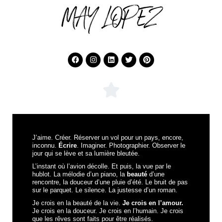
MAY LOPEZ
J’aime. Créer. Réserver un vol pour un pays, encore,
inconnu.
Écrire
. Imaginer. Photographier. Observer le
jour qui se lève et sa lumière bleutée.
L’instant où l’avion décolle. Et puis, la vue par le
hublot. La mélodie d’un piano, la
beauté
d’une
rencontre, la douceur d’une pluie d’été. Le bruit de pas
sur le parquet. Le silence. La justesse d’un roman.
Je crois en la beauté de la vie.
Je crois en l’amour.
Je crois en la douceur. Je crois en l’humain. Je crois
que les rêves sont faits pour être réalisés.