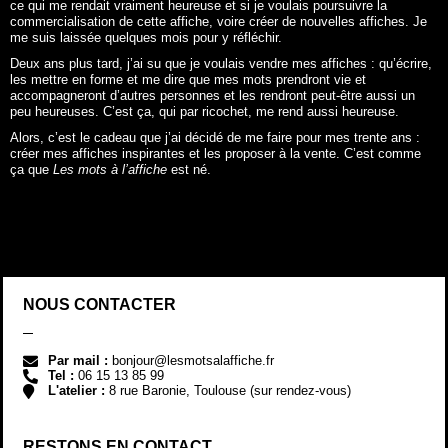
ce qui me rendait vraiment heureuse et si je voulais poursuivre la
commercialisation de cette affiche, voire créer de nouvelles affiches. Je
me suis laissée quelques mois pour y réfléchir.
Deux ans plus tard, j’ai su que je voulais vendre mes affiches : qu’écrire,
les mettre en forme et me dire que mes mots prendront vie et
accompagneront d’autres personnes et les rendront peut-être aussi un
peu heureuses. C’est ça, qui par ricochet, me rend aussi heureuse.
Alors, c’est le cadeau que j’ai décidé de me faire pour mes trente ans :
créer mes affiches inspirantes et les proposer à la vente. C’est comme
ça que
Les mots à l’affiche
est né.
NOUS CONTACTER
Par mail :
bonjour@lesmotsalaffiche.fr
Tel :
06 15 13 85 99
L'atelier :
8 rue Baronie, Toulouse (sur rendez-vous)
RESTONS EN CONTACT