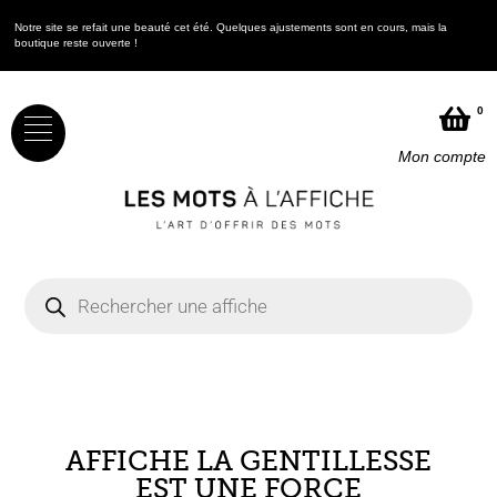
Notre site se refait une beauté cet été. Quelques ajustements sont en cours, mais la
N
boutique reste ouverte !
b
0
Mon compte
AFFICHE LA GENTILLESSE
EST UNE FORCE