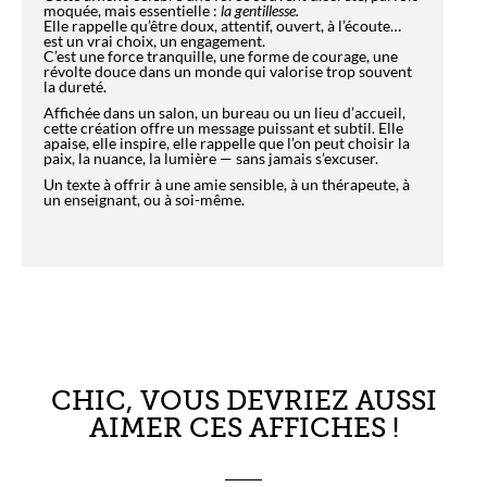
moquée, mais essentielle :
la gentillesse.
Elle rappelle qu’être doux, attentif, ouvert, à l’écoute…
est un vrai choix, un engagement.
C’est une force tranquille, une forme de courage, une
révolte douce dans un monde qui valorise trop souvent
la dureté.
Affichée dans un salon, un bureau ou un lieu d’accueil,
cette création offre un message puissant et subtil. Elle
apaise, elle inspire, elle rappelle que l’on peut choisir la
paix, la nuance, la lumière — sans jamais s’excuser.
Un texte à offrir à une amie sensible, à un thérapeute, à
un enseignant, ou à soi-même.
CHIC, VOUS DEVRIEZ AUSSI
AIMER CES AFFICHES !