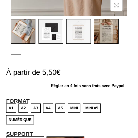
À partir de
5,50
€
Régler en 4 fois sans frais avec Paypal
FORMAT
A1
A2
A3
A4
A5
MINI
MINI ×5
NUMÉRIQUE
SUPPORT