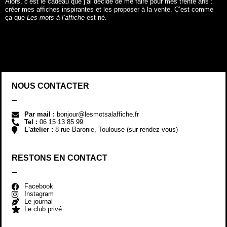
Alors, c’est le cadeau que j’ai décidé de me faire pour mes trente ans :
créer mes affiches inspirantes et les proposer à la vente. C’est comme
ça que
Les mots à l’affiche
est né.
NOUS CONTACTER
Par mail :
bonjour@lesmotsalaffiche.fr
Tel :
06 15 13 85 99
L'atelier :
8 rue Baronie, Toulouse (sur rendez-vous)
RESTONS EN CONTACT
Facebook
Instagram
Le journal
Le club privé