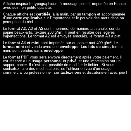
Affiche inspirante typographique, à message positif, imprimée en France,
avec soin, en petite quantité.
Chaque affiche est
certifiée
, à la main, par un
tampon
et accompagnée
d’une
carte explicative
sur l’importance et le pouvoir des mots dans sa
perception du réel.
Le
format A2, A3
et
A5
sont imprimés, de manière artisanale, sur du
papier beaux-arts, texturé 250 g/m². Il peut en résulter des légères
imperfections. Le format A2 est envoyés enroulés, le format A3 à plat.
Le
format A4 et mini
sont imprimés sur du papier mat 400 g/m². Le
format mini
est vendu avec une
enveloppe
.
Les lots de cinq,
format
mini, sont vendus
sans enveloppe
.
Le
format PDF
vous sera envoyé directement après votre paiement. Il
est réservé à un
usage personnel et privé
, et une impression sur un
support papier. Il n’est pas possible de modifier le fichier. Si vous
souhaitez faire des modifications, ou l’utiliser en vue d’un usage
commercial ou professionnel,
contactez-nous
et discutons-en avec joie !