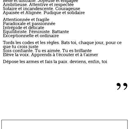
”
QUAND VAIS-JE
RECEVOIR
MA COMMANDE ?
Nous expédions les affiches personnalisées
sous 72 heures.
COMMENT