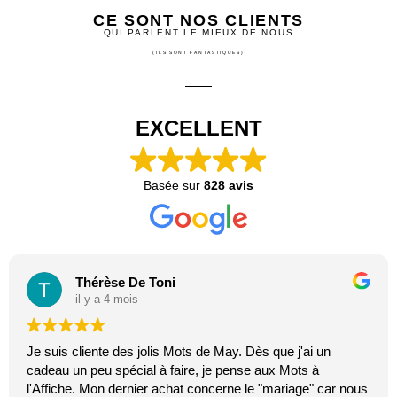
Thérèse De Toni
il y a 4 mois
Je suis cliente des jolis Mots de May. Dès que j'ai un
cadeau un peu spécial à faire, je pense aux Mots à
l'Affiche. Mon dernier achat concerne le "mariage" car nous
célébrons le mariage de notre neveu le 27 Juin prochain. Je
suis toujours certaine que les affiches de Mai feront plaisir.
Lire la suite
C'est tellement vrai et original. J'adore.