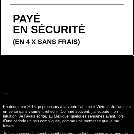
LA BELLE
HISTOIRE
En décembre 2016, je proposais à la vente l’affiche «
Vivre
». Je l’ai mise
en vente sans vraiment réfléchir. Comme souvent, j’ai écouté mon
intuition. Je l’avais écrite, au Mexique, quelques semaines avant, lors
d’une période un peu compliquée, comme une promesse que je me
faisais.
Je l’ai proposée à la vente avant de commander la version imprimée, en
me disant que si personne ne la commandait, il me suffirait de ne pas
passer la commande. Finalement, et quelques jours plus tard, j’en ai fait
imprimer 250 exemplaires – en tremblant beaucoup, oui. J’ai vendu la
totalité des exemplaires en quelques semaines.
Suite à cela, je me suis beaucoup questionnée sur ce que je voulais faire,
ce qui me rendait vraiment heureuse et si je voulais poursuivre la
commercialisation de cette affiche, voire créer de nouvelles affiches. Je
me suis laissée quelques mois pour y réfléchir.
Deux ans plus tard, j’ai su que je voulais vendre mes affiches : qu’écrire,
les mettre en forme et me dire que mes mots prendront vie et
accompagneront d’autres personnes et les rendront peut-être aussi un
peu heureuses. C’est ça, qui par ricochet, me rend aussi heureuse.