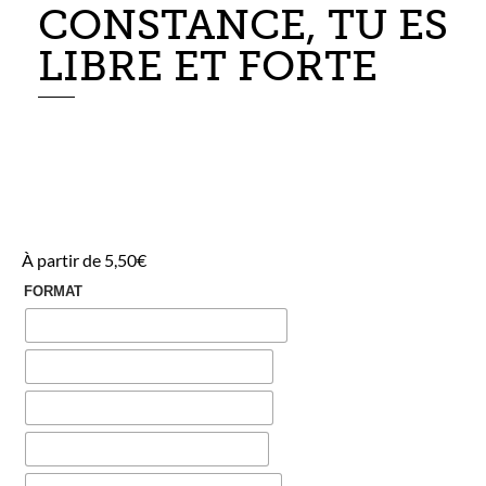
CONSTANCE, TU ES
LIBRE ET FORTE
À partir de
5,50
€
FORMAT
A1
A2
A3
A4
A5
mini
mini ×5
Numérique
SUPPORT
Aucun support
Support en bois