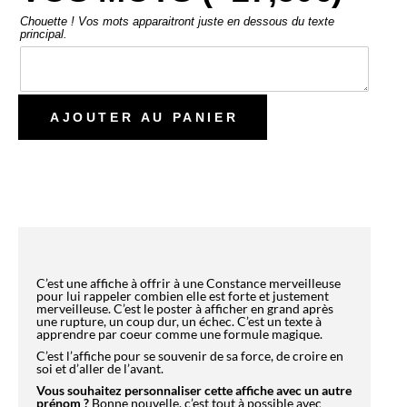
C’est une affiche à offrir à une Constance merveilleuse
pour lui rappeler combien elle est forte et justement
merveilleuse. C’est le poster à afficher en grand après
une rupture, un coup dur, un échec. C’est un texte à
apprendre
par coeur
comme une formule magique.
C’est l’affiche pour se souvenir de sa force, de croire en
soi et d’aller de l’avant.
Vous souhaitez personnaliser cette affiche avec un autre
prénom ?
Bonne nouvelle, c’est tout à possible avec
l’Atelier des prénoms ! Créez votre
affiche avec votre
prénom préféré.
CHIC, VOUS DEVRIEZ AUSSI
AIMER !