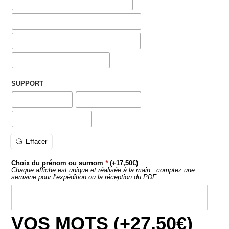
Suspension en bois
Effacer
Choix du prénom ou surnom
*
(+
17,50
€
)
Chaque affiche est unique et réalisée à la main : comptez une
semaine pour l’expédition ou la réception du PDF.
VOS MOTS (+
27,50
€
)
Chouette ! Vos mots apparaitront juste en dessous du texte
principal.
AJOUTER AU PANIER