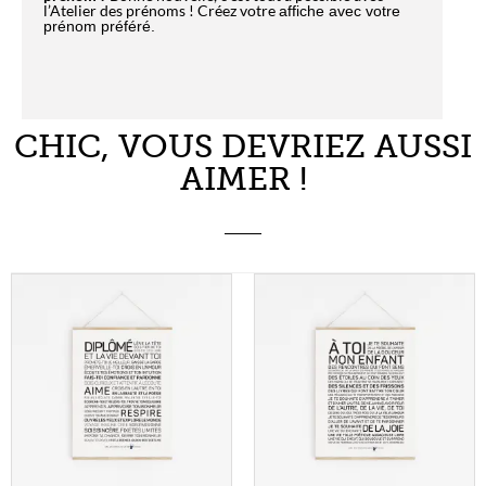
DIPLÔMÉ(E)
A TOI, MON
5,50
€
ENFANT
À partir de
Choix des options
5,50
€
À partir de
Choix des options