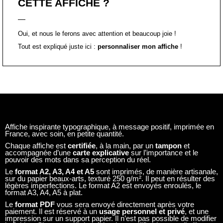
Affiche inspirante typographique, à message positif, imprimée en
France, avec soin, en petite quantité.
Chaque affiche est
certifiée
, à la main, par un
tampon
et
accompagnée d’une
carte explicative
sur l’importance et le
pouvoir des mots dans sa perception du réel.
Le
format A2, A3, A4 et A5
sont imprimés, de manière artisanale,
sur du papier beaux-arts, texturé 250 g/m². Il peut en résulter des
légères imperfections. Le format A2 est envoyés enroulés, le
format A3, A4, A5 à plat.
Le
format PDF
vous sera envoyé directement après votre
paiement. Il est réservé à un
usage personnel et privé
, et une
impression sur un support papier. Il n’est pas possible de modifier
le fichier. Si vous souhaitez faire des modifications, ou l’utiliser en
vue d’un usage commercial ou professionnel,
contactez-nous
et
discutons-en avec joie !