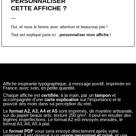
PERSONNALISER
CETTE AFFICHE ?
Oui, et nous le ferons avec attention et beaucoup joie !
Tout est expliqué juste ici :
personnaliser mon affiche
!
Affiche inspirante typographique, à message positif, imprimée en
France, avec soin, en petite quantité.
Chaque affiche est
certifiée
, à la main, par un
tampon
et
accompagnée d’une
carte explicative
sur l’importance et le
pouvoir des mots dans sa perception du réel.
Le
format A2, A3, A4 et A5
sont imprimés, de manière artisanale,
sur du papier beaux-arts, texturé 250 g/m². Il peut en résulter des
légères imperfections. Le format A2 est envoyés enroulés, le
format A3, A4, A5 à plat.
Le
format PDF
vous sera envoyé directement après votre
paiement. Il est réservé à un
usage personnel et privé
, et une