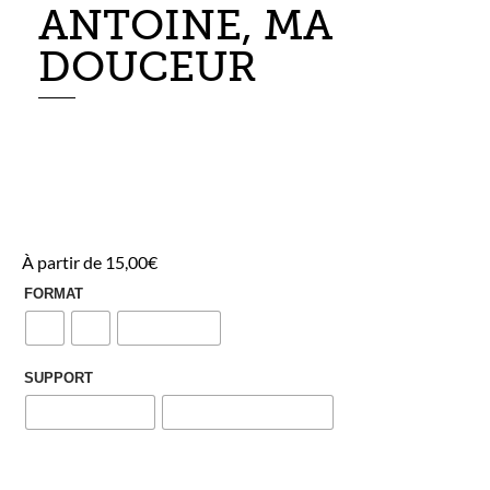
ANTOINE, MA
DOUCEUR
À partir de
15,00
€
FORMAT
A2
A3
Numérique
SUPPORT
Aucun support
Suspension en bois