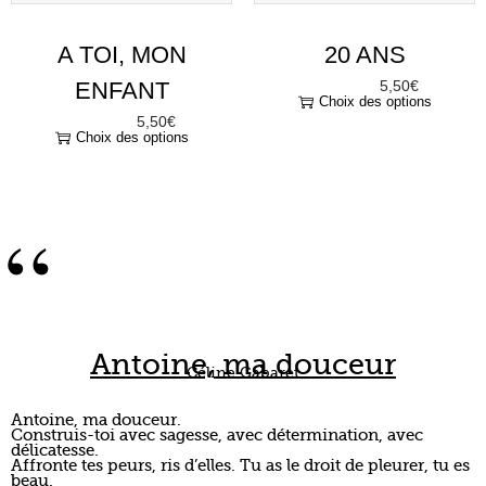
A TOI, MON
20 ANS
ENFANT
5,50
€
À partir de
Choix des options
5,50
€
À partir de
Choix des options
“
Antoine, ma douceur
Céline Gabaret
Antoine, ma douceur.
Construis-toi avec sagesse, avec détermination, avec
délicatesse.
Affronte tes peurs, ris d’elles. Tu as le droit de pleurer, tu es
beau.