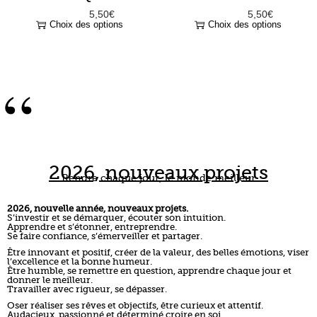
2026, nouveaux projets
Rendre chaque jour, le monde meilleur
2026, nouvelle année, nouveaux projets.
S’investir et se démarquer, écouter son intuition.
Apprendre et s’étonner, entreprendre.
Se faire confiance, s’émerveiller et partager.
Être innovant et positif, créer de la valeur, des belles émotions, viser
l’excellence et la bonne humeur.
Être humble, se remettre en question, apprendre chaque jour et
donner le meilleur.
Travailler avec rigueur, se dépasser.
Oser réaliser ses rêves et objectifs, être curieux et attentif.
Audacieux, passionné et déterminé croire en soi.
Être ambitieux, être libre.
Rendre chaque jour, le monde meilleur.
”