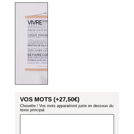
VOS MOTS (+
27,50
€
)
Chouette ! Vos mots apparaitront juste en dessous du
texte principal.
AJOUTER AU
PANIER
Suivez notre guide
Choisir le bon format pour mon affiche