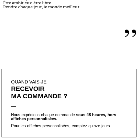
QUAND VAIS-JE
RECEVOIR
MA COMMANDE ?
Nous expédions chaque commande
sous 48 heures, hors
affiches personnalisées.
Pour les affiches personnalisées, comptez quinze jours.
COMMENT
RÉCUPÉRER
LE FORMAT PDF ?
Bonne nouvelle, vous pourrez le télécharger, directement après
votre paiement, en vous connectant à votre espace, rubrique
«
téléchargements
« .
Pour les affiches personnalisées, comptez dix jours.