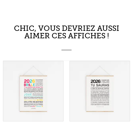
2026, BRILLE !
2026, TU
5,50
€
SAURAS
À partir de
Choix des options
5,50
€
À partir de
Choix des options