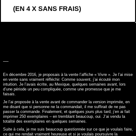
En décembre 2016, je proposais à la vente l’affiche «
Vivre
». Je l’ai mise
en vente sans vraiment réfléchir. Comme souvent, j’ai écouté mon
intuition. Je l’avais écrite, au Mexique, quelques semaines avant, lors
d’une période un peu compliquée, comme une promesse que je me
faisais.
Je l’ai proposée à la vente avant de commander la version imprimée, en
me disant que si personne ne la commandait, il me suffirait de ne pas
passer la commande. Finalement, et quelques jours plus tard, j’en ai fait
imprimer 250 exemplaires – en tremblant beaucoup, oui. J’ai vendu la
totalité des exemplaires en quelques semaines.
Suite à cela, je me suis beaucoup questionnée sur ce que je voulais faire,
ce qui me rendait vraiment heureuse et si je voulais poursuivre la
commercialisation de cette affiche, voire créer de nouvelles affiches. Je
me suis laissée quelques mois pour y réfléchir.
Deux ans plus tard, j’ai su que je voulais vendre mes affiches : qu’écrire,
les mettre en forme et me dire que mes mots prendront vie et
accompagneront d’autres personnes et les rendront peut-être aussi un
peu heureuses. C’est ça, qui par ricochet, me rend aussi heureuse.
Alors, c’est le cadeau que j’ai décidé de me faire pour mes trente ans :
créer mes affiches inspirantes et les proposer à la vente. C’est comme
ça que
Les mots à l’affiche
est né.