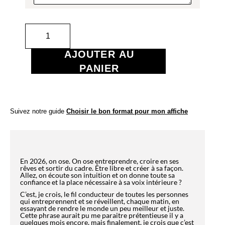
En 2026, on ose. On ose entreprendre, croire en ses
rêves et sortir du cadre. Être libre et créer à sa façon.
Allez, on écoute son intuition et on donne toute sa
confiance et la place nécessaire à sa voix intérieure ?
C’est, je crois, le fil conducteur de toutes les personnes
qui entreprennent et se réveillent, chaque matin, en
essayant de rendre le monde un peu meilleur et juste.
Cette phrase aurait pu me paraitre prétentieuse il y a
quelques mois encore, mais finalement, je crois que c’est
pour ça que l’on entreprend : si, en 2026, l’on peut aider
une seule personne à se sentir mieux, alors on aura
réussi notre pari.
J’ai imaginé cette affiche carte de vœux «
2026, nouvelle année, nouveaux projets »
comme une formule magique, comme un
guide pour souhaiter le meilleur à soi, à ses
salariés, ses clients ou toutes les personnes
qui ont décidé d’entreprendre et de rendre,
chaque jour, à leur façon, le monde un peu
meilleur.
J’ai imaginé cette affiche carte de vœux
«
2026, nouveaux projets
» comme une
formule magique, comme un guide pour
souhaiter le meilleur à ses salariés, ses