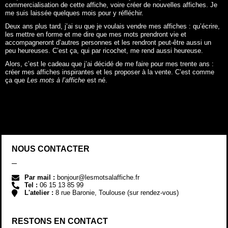
NOUS CONTACTER
Par mail :
bonjour@lesmotsalaffiche.fr
Tel :
06 15 13 85 99
L'atelier :
8 rue Baronie, Toulouse (sur rendez-vous)
RESTONS EN CONTACT
Facebook
Instagram
Le journal
Le club privé
LE CLUB PRIVÉ