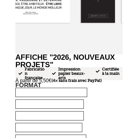
AFFICHE "2026, NOUVEAUX
PROJETS"
Fabricatio
Impression
Certifiée
n
papier beaux-
à la main
française
arts
À partir de
5,50
€
(4× sans frais avec PayPal)
FORMAT
A1
A2
A3
A4
A5
MINI
MINI ×5
NUMÉRIQUE
SUPPORT