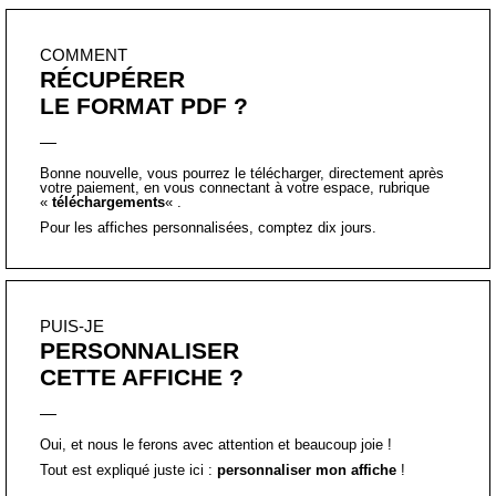
PUIS-JE
PERSONNALISER
CETTE AFFICHE ?
Oui, et nous le ferons avec attention et beaucoup joie !
Tout est expliqué juste ici :
personnaliser mon affiche
!
Affiche inspirante typographique, à message positif, imprimée en France,
avec soin, en petite quantité.
Chaque affiche est
certifiée
, à la main, par un
tampon
et accompagnée
d’une
carte explicative
sur l’importance et le pouvoir des mots dans sa
perception du réel.
Le
format A2, A3
et
A5
sont imprimés, de manière artisanale, sur du