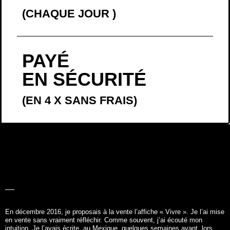
(CHAQUE JOUR
)
PAYÉ
EN SÉCURITÉ
(EN 4 X SANS FRAIS)
LA BELLE
HISTOIRE
En décembre 2016, je proposais à la vente l’affiche «
Vivre
». Je l’ai mise
en vente sans vraiment réfléchir. Comme souvent, j’ai écouté mon
intuition. Je l’avais écrite, au Mexique, quelques semaines avant, lors