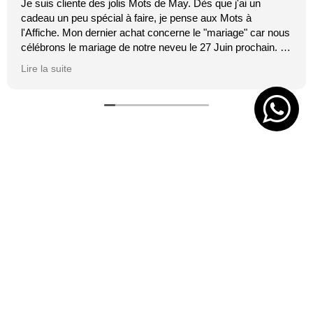
Je suis cliente des jolis Mots de May. Dès que j'ai un
cadeau un peu spécial à faire, je pense aux Mots à
l'Affiche. Mon dernier achat concerne le "mariage" car nous
célébrons le mariage de notre neveu le 27 Juin prochain. Je
suis toujours certaine que les affiches de Mai feront plaisir.
Lire la suite
C'est tellement vrai et original. J'adore.