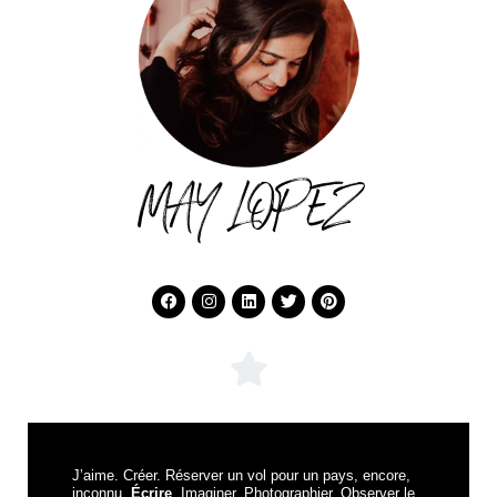
MAY LOPEZ
J’aime. Créer. Réserver un vol pour un pays, encore,
inconnu.
Écrire
. Imaginer. Photographier. Observer le