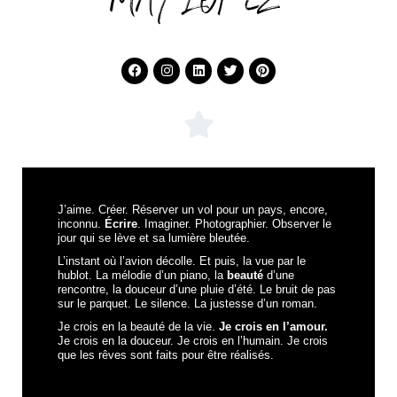
MAY LOPEZ
J’aime. Créer. Réserver un vol pour un pays, encore,
inconnu.
Écrire
. Imaginer. Photographier. Observer le
jour qui se lève et sa lumière bleutée.
L’instant où l’avion décolle. Et puis, la vue par le
hublot. La mélodie d’un piano, la
beauté
d’une
rencontre, la douceur d’une pluie d’été. Le bruit de pas
sur le parquet. Le silence. La justesse d’un roman.
Je crois en la beauté de la vie.
Je crois en l’amour.
Je crois en la douceur. Je crois en l’humain. Je crois
que les rêves sont faits pour être réalisés.