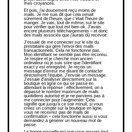
mes croyances.
Et puis, j’ai doucement reçu moins de
mails. Je me suis dit que cela venait
sûrement de l’heure, que c’était l’heure de
manger. Je vais, tout de même, sur le site
pour vérifier que tout est bien ok. J’avais
encore plusieurs téléchargements – et donc
des mails associés que j’aurais dû recevoir.
J’essaie de me connecter sur le site du
prestataire qui gère l’envoi des mails
transactionnels. Cela ne fonctionne pas.
Mon identifiant ne semble pas être reconnu.
Je respire et je cherche mon ancien
ordinateur où je suis sûre que l’identifiant
exact y est enregistré. Je reçois un
message d’erreur me disant de contacter
directement l’équipe. J’envoie un message.
J’essaie d’analyser directement sur la
boutique en ligne ce qui se passe en
attendant la réponse : effectivement, on a
dépassé le nombre maximum de mails
quotidiens autorisé et je ne parviens pas à
me connecter pour l’augmenter. Cela
signifie que jusqu’à ce soir minuit, si vous
créez un compte sur la boutique en ligne,
vous ne recevrez pas de mails de
confirmation – cela fonctionne aussi si vous
demandez à générer un nouveau mot de
passe.
La bonne nouvelle est que vous pouvez tout