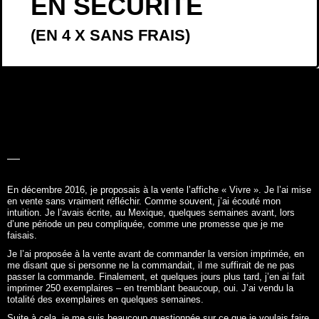
EN SÉCURITÉ
(EN 4 X SANS FRAIS)
LA BELLE
HISTOIRE
En décembre 2016, je proposais à la vente l’affiche «
Vivre
». Je l’ai mise
en vente sans vraiment réfléchir. Comme souvent, j’ai écouté mon
intuition. Je l’avais écrite, au Mexique, quelques semaines avant, lors
d’une période un peu compliquée, comme une promesse que je me
faisais.
Je l’ai proposée à la vente avant de commander la version imprimée, en
me disant que si personne ne la commandait, il me suffirait de ne pas
passer la commande. Finalement, et quelques jours plus tard, j’en ai fait
imprimer 250 exemplaires – en tremblant beaucoup, oui. J’ai vendu la
totalité des exemplaires en quelques semaines.
Suite à cela, je me suis beaucoup questionnée sur ce que je voulais faire,