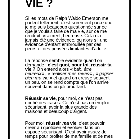
VIE ?
Si les mots de Ralph Waldo Emerson me
parlent tellement, c’est sûrement parce que
je me suis beaucoup questionnée sur ce
que je voulais faire de ma vie, sur ce me
rendrait, vraiment, heureuse. Cela n’a
jamais été une évidence, ou alors si, une
évidence d’enfant embrouillée par des
peurs et des pensées limitantes d’adulte.
La réponse semble évidente quand on
demande :
c’est quoi, pour toi, réussir ta
vie ?
On entend alors «
bah, être
heureux
« , « r
éaliser mes rêves
« , «
gagner
bien ma vie
» et quand on creuse souvent
un peu, on se rend compte que l’on arrive
souvent dans un joli brouillard.
Réussir sa vie,
pour moi, ce n’est pas
coché des cases. Ce n’est pas un emploi
sécurisant, avoir la plus grande des
maisons et beaucoup d’argent.
Pour moi,
réussir
ma
vie
, c’est pouvoir
créer au quotidien et évoluer dans un
espace sécurisant. C’est avoir assez de
temps pour profiter de ma famille et de mes