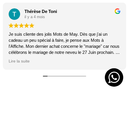
Thérèse De Toni
il y a 4 mois
Je suis cliente des jolis Mots de May. Dès que j'ai un
cadeau un peu spécial à faire, je pense aux Mots à
l'Affiche. Mon dernier achat concerne le "mariage" car nous
célébrons le mariage de notre neveu le 27 Juin prochain. Je
suis toujours certaine que les affiches de Mai feront plaisir.
Lire la suite
C'est tellement vrai et original. J'adore.