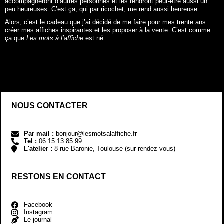
accompagneront d’autres personnes et les rendront peut-être aussi un
peu heureuses. C’est ça, qui par ricochet, me rend aussi heureuse.
Alors, c’est le cadeau que j’ai décidé de me faire pour mes trente ans :
créer mes affiches inspirantes et les proposer à la vente. C’est comme
ça que
Les mots à l’affiche
est né.
NOUS CONTACTER
Par mail :
bonjour@lesmotsalaffiche.fr
Tel :
06 15 13 85 99
L'atelier :
8 rue Baronie, Toulouse (sur rendez-vous)
RESTONS EN CONTACT
Facebook
Instagram
Le journal