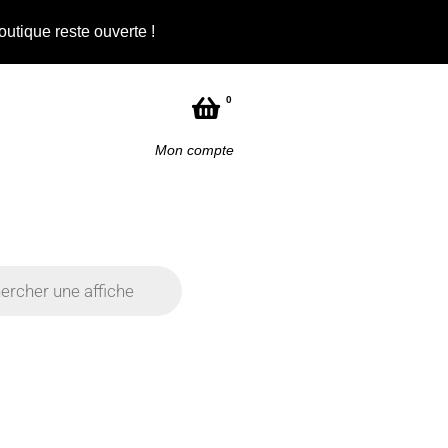
outique reste ouverte !
Not
0
Mon compte