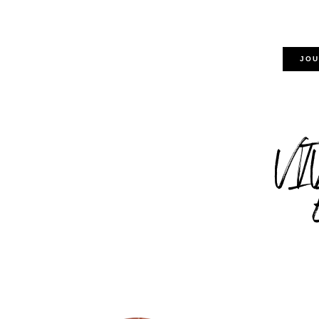
JOU
VI