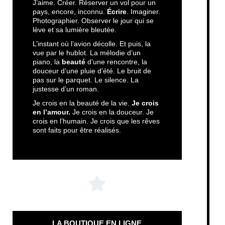
J’aime. Créer. Réserver un vol pour un
pays, encore, inconnu.
Écrire
. Imaginer.
Photographier. Observer le jour qui se
lève et sa lumière bleutée.
L’instant où l’avion décolle. Et puis, la
vue par le hublot. La mélodie d’un
piano, la
beauté
d’une rencontre, la
douceur d’une pluie d’été. Le bruit de
pas sur le parquet. Le silence. La
justesse d’un roman.
Je crois en la beauté de la vie.
Je crois
en l’amour.
Je crois en la douceur. Je
crois en l’humain. Je crois que les rêves
sont faits pour être réalisés.
LA BOUTIQUE EN LIGNE