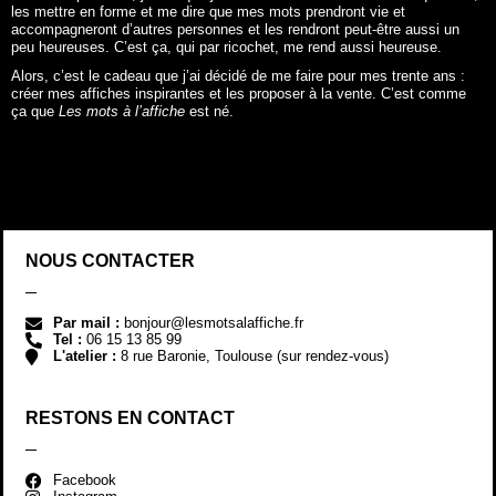
les mettre en forme et me dire que mes mots prendront vie et
accompagneront d’autres personnes et les rendront peut-être aussi un
peu heureuses. C’est ça, qui par ricochet, me rend aussi heureuse.
Alors, c’est le cadeau que j’ai décidé de me faire pour mes trente ans :
créer mes affiches inspirantes et les proposer à la vente. C’est comme
ça que
Les mots à l’affiche
est né.
NOUS CONTACTER
Par mail :
bonjour@lesmotsalaffiche.fr
Tel :
06 15 13 85 99
L'atelier :
8 rue Baronie, Toulouse (sur rendez-vous)
RESTONS EN CONTACT
Facebook