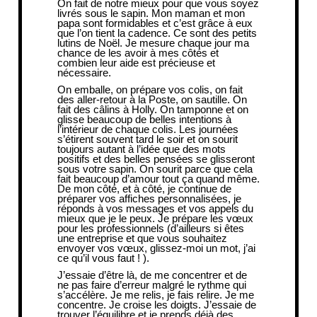
On fait de notre mieux pour que vous soyez
livrés sous le sapin. Mon maman et mon
papa sont formidables et c’est grâce à eux
que l’on tient la cadence. Ce sont des petits
lutins de Noël. Je mesure chaque jour ma
chance de les avoir à mes côtés et
combien leur aide est précieuse et
nécessaire.
On emballe, on prépare vos colis, on fait
des aller-retour à la Poste, on sautille. On
fait des câlins à Holly. On tamponne et on
glisse beaucoup de belles intentions à
l’intérieur de chaque colis. Les journées
s’étirent souvent tard le soir et on sourit
toujours autant à l’idée que des mots
positifs et des belles pensées se glisseront
sous votre sapin. On sourit parce que cela
fait beaucoup d’amour tout ça quand même.
De mon côté, et à côté, je continue de
préparer vos
affiches personnalisées
, je
réponds à vos messages et vos appels du
mieux que je le peux. Je prépare les vœux
pour les professionnels (d’ailleurs si êtes
une entreprise et que vous souhaitez
envoyer vos vœux,
glissez-moi un mot
, j’ai
ce qu’il vous faut ! ).
J’essaie d’être là, de me concentrer et de
ne pas faire d’erreur malgré le rythme qui
s’accélère. Je me relis, je fais relire. Je me
concentre. Je croise les doigts. J’essaie de
trouver l’équilibre et je prends déjà des