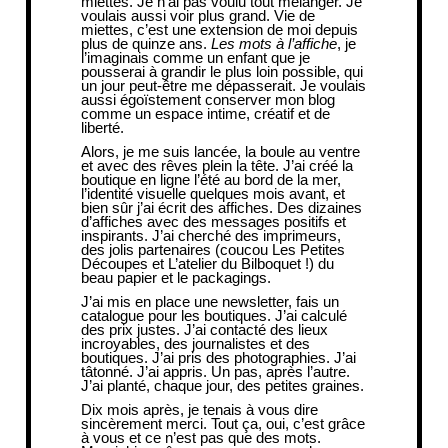
miettes.
Je n’ai pas voulu tout mélanger. Je
voulais aussi voir plus grand. Vie de
miettes, c’est une extension de moi depuis
plus de quinze ans.
Les mots à l’affiche
, je
l’imaginais comme un enfant que je
pousserai à grandir le plus loin possible, qui
un jour peut-être me dépasserait. Je voulais
aussi égoïstement conserver mon blog
comme un espace intime, créatif et de
liberté.
Alors, je me suis lancée, la boule au ventre
et avec des rêves plein la tête. J’ai créé la
boutique en ligne l’été au bord de la mer,
l’identité visuelle quelques mois avant, et
bien sûr j’ai écrit des affiches. Des dizaines
d’affiches avec des messages positifs et
inspirants. J’ai cherché des imprimeurs,
des jolis partenaires (coucou Les Petites
Découpes et L’atelier du Bilboquet !) du
beau papier et le packagings.
J’ai mis en place une newsletter, fais un
catalogue pour les boutiques. J’ai calculé
des prix justes. J’ai contacté des lieux
incroyables, des journalistes et des
boutiques. J’ai pris des photographies. J’ai
tâtonné. J’ai appris. Un pas, après l’autre.
J’ai planté, chaque jour, des petites graines.
Dix mois après, je tenais à vous dire
sincèrement merci. Tout ça, oui, c’est grâce
à vous et ce n’est pas que des mots.