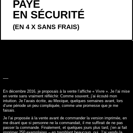
PAYÉ
EN SÉCURITÉ
(EN 4 X SANS FRAIS)
LA BELLE
HISTOIRE
En décembre 2016, je proposais à la vente l’affiche «
Vivre
». Je l’ai mise
en vente sans vraiment réfléchir. Comme souvent, j’ai écouté mon
intuition. Je l’avais écrite, au Mexique, quelques semaines avant, lors
d’une période un peu compliquée, comme une promesse que je me
faisais.
Je l’ai proposée à la vente avant de commander la version imprimée, en
me disant que si personne ne la commandait, il me suffirait de ne pas
passer la commande. Finalement, et quelques jours plus tard, j’en ai fait
imprimer 250 exemplaires – en tremblant beaucoup, oui. J’ai vendu la