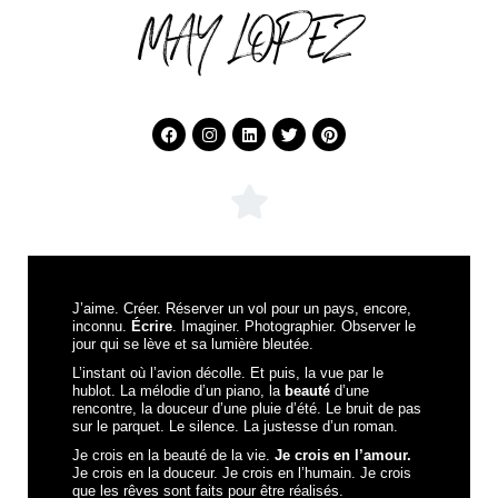
MAY LOPEZ
J’aime. Créer. Réserver un vol pour un pays, encore,
inconnu.
Écrire
. Imaginer. Photographier. Observer le
jour qui se lève et sa lumière bleutée.
L’instant où l’avion décolle. Et puis, la vue par le
hublot. La mélodie d’un piano, la
beauté
d’une
rencontre, la douceur d’une pluie d’été. Le bruit de pas
sur le parquet. Le silence. La justesse d’un roman.
Je crois en la beauté de la vie.
Je crois en l’amour.
Je crois en la douceur. Je crois en l’humain. Je crois
que les rêves sont faits pour être réalisés.