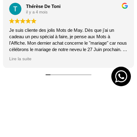
Thérèse De Toni
il y a 4 mois
Je suis cliente des jolis Mots de May. Dès que j'ai un
cadeau un peu spécial à faire, je pense aux Mots à
l'Affiche. Mon dernier achat concerne le "mariage" car nous
célébrons le mariage de notre neveu le 27 Juin prochain. Je
suis toujours certaine que les affiches de Mai feront plaisir.
Lire la suite
C'est tellement vrai et original. J'adore.