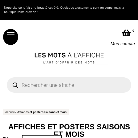
Notre site se refait une beauté cet été. Quelques ajustements sont en cours, mais la
N
boutique reste ouverte !
b
0
Mon compte
Accueil
/
Affiches et posters Saisons et mois
AFFICHES ET POSTERS SAISONS
ET MOIS