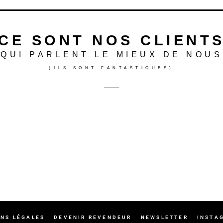
CE SONT NOS CLIENT
QUI PARLENT LE MIEUX DE NOUS
(ILS SONT FANTASTIQUES)
EXCELLENT
Basée sur
828 avis
Isla Miguel
Danièle 
il y a 4 mois
il y a 5 m