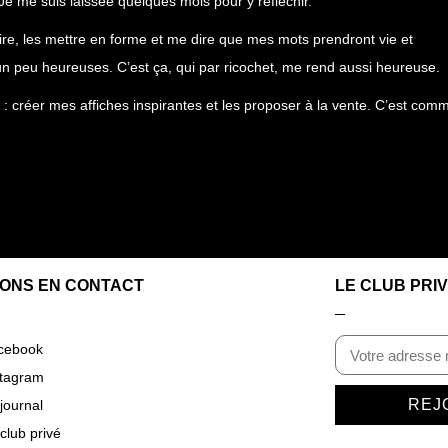
 Je me suis laissée quelques mois pour y réfléchir.
crire, les mettre en forme et me dire que mes mots prendront vie et
n peu heureuses. C’est ça, qui par ricochet, me rend aussi heureuse.
s : créer mes affiches inspirantes et les proposer à la vente. C’est com
ONS EN CONTACT
LE CLUB PRI
cebook
stagram
REJ
journal
club privé