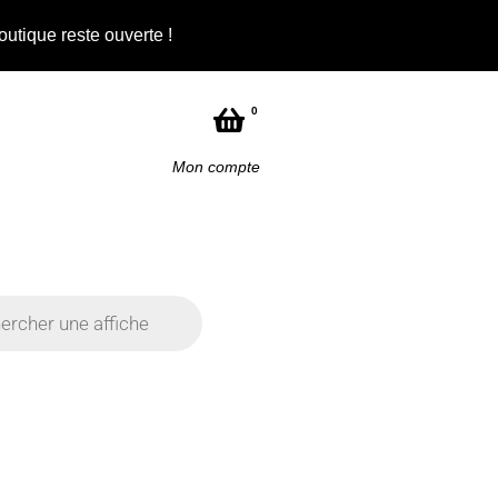
outique reste ouverte !
Not
0
Mon compte