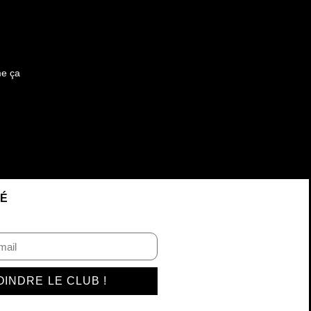
me ça
VÉ
OINDRE LE CLUB !