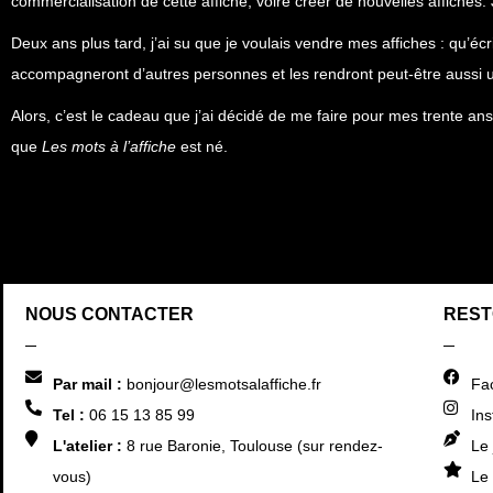
commercialisation de cette affiche, voire créer de nouvelles affiches.
Deux ans plus tard, j’ai su que je voulais vendre mes affiches : qu’é
accompagneront d’autres personnes et les rendront peut-être aussi u
Alors, c’est le cadeau que j’ai décidé de me faire pour mes trente an
que
Les mots à l’affiche
est né.
NOUS CONTACTER
REST
Par mail :
bonjour@lesmotsalaffiche.fr
Fa
Tel :
06 15 13 85 99
In
L'atelier :
8 rue Baronie, Toulouse (sur rendez-
Le 
vous)
Le 