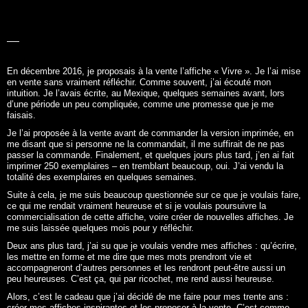
LA BELLE
HISTOIRE
En décembre 2016, je proposais à la vente l’affiche «
Vivre
». Je l’ai mise
en vente sans vraiment réfléchir. Comme souvent, j’ai écouté mon
intuition. Je l’avais écrite, au Mexique, quelques semaines avant, lors
d’une période un peu compliquée, comme une promesse que je me
faisais.
Je l’ai proposée à la vente avant de commander la version imprimée, en
me disant que si personne ne la commandait, il me suffirait de ne pas
passer la commande. Finalement, et quelques jours plus tard, j’en ai fait
imprimer 250 exemplaires – en tremblant beaucoup, oui. J’ai vendu la
totalité des exemplaires en quelques semaines.
Suite à cela, je me suis beaucoup questionnée sur ce que je voulais faire,
ce qui me rendait vraiment heureuse et si je voulais poursuivre la
commercialisation de cette affiche, voire créer de nouvelles affiches. Je
me suis laissée quelques mois pour y réfléchir.
Deux ans plus tard, j’ai su que je voulais vendre mes affiches : qu’écrire,
les mettre en forme et me dire que mes mots prendront vie et
accompagneront d’autres personnes et les rendront peut-être aussi un
peu heureuses. C’est ça, qui par ricochet, me rend aussi heureuse.
Alors, c’est le cadeau que j’ai décidé de me faire pour mes trente ans :
créer mes affiches inspirantes et les proposer à la vente. C’est comme