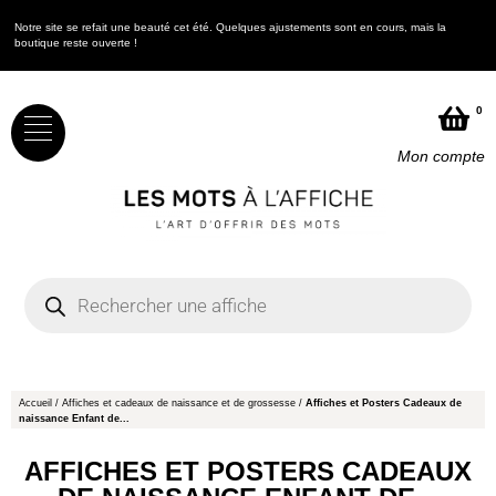
Notre site se refait une beauté cet été. Quelques ajustements sont en cours, mais la
N
boutique reste ouverte !
b
0
Mon compte
Accueil
/
Affiches et cadeaux de naissance et de grossesse
/
Affiches et Posters Cadeaux de
naissance Enfant de...
AFFICHES ET POSTERS CADEAUX