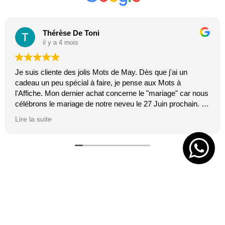
Thérèse De Toni
il y a 4 mois
Je suis cliente des jolis Mots de May. Dès que j'ai un
cadeau un peu spécial à faire, je pense aux Mots à
l'Affiche. Mon dernier achat concerne le "mariage" car nous
célébrons le mariage de notre neveu le 27 Juin prochain. Je
suis toujours certaine que les affiches de Mai feront plaisir.
Lire la suite
C'est tellement vrai et original. J'adore.