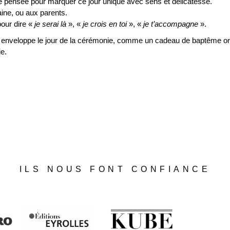
é pensée pour marquer ce jour unique avec sens et délicatesse.
raine, ou aux parents.
our dire «
je serai là
», «
je crois en toi
», «
je t’accompagne
».
enveloppe le jour de la cérémonie, comme un cadeau de baptême origi
e.
ILS NOUS FONT CONFIANCE