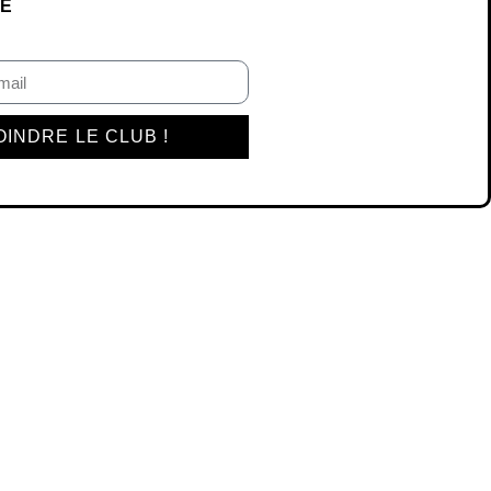
VÉ
OINDRE LE CLUB !
S