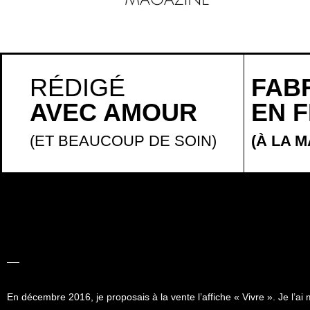
RÉDIGÉ
FAB
AVEC AMOUR
EN 
(ET BEAUCOUP DE SOIN)
(À LA M
LA BELLE
HISTOIRE
En décembre 2016, je proposais à la vente l’affiche «
Vivre
». Je l’ai