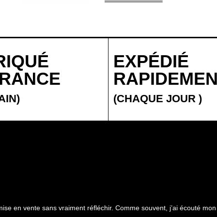
RIQUÉ
EXPÉDIÉ
FRANCE
RAPIDEME
AIN)
(CHAQUE JOUR
)
 mise en vente sans vraiment réfléchir. Comme souvent, j’ai écouté mon