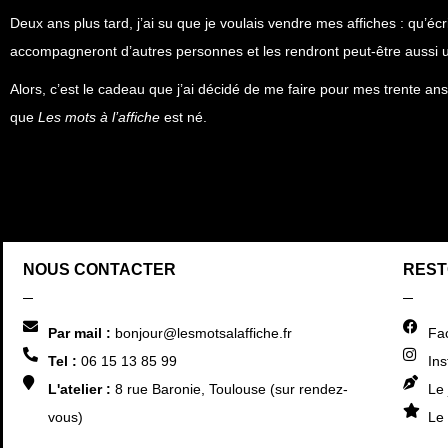
Deux ans plus tard, j’ai su que je voulais vendre mes affiches : qu’é
accompagneront d’autres personnes et les rendront peut-être aussi u
Alors, c’est le cadeau que j’ai décidé de me faire pour mes trente an
que
Les mots à l’affiche
est né.
NOUS CONTACTER
REST
Par mail :
bonjour@lesmotsalaffiche.fr
Fa
Tel :
06 15 13 85 99
In
L'atelier :
8 rue Baronie, Toulouse (sur rendez-
Le 
vous)
Le 