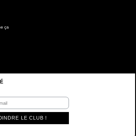
me ça
VÉ
OINDRE LE CLUB !