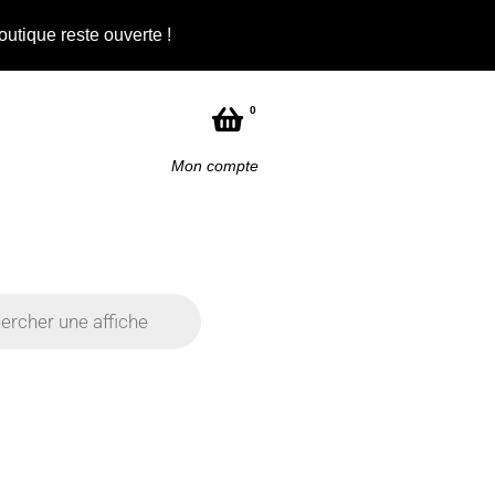
outique reste ouverte !
Not
0
Mon compte