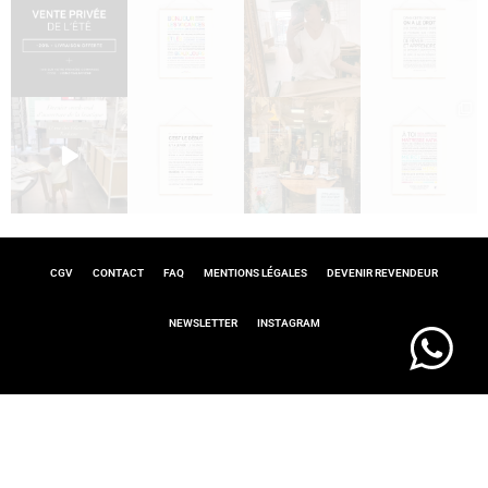
CGV
CONTACT
FAQ
MENTIONS LÉGALES
DEVENIR REVENDEUR
NEWSLETTER
INSTAGRAM
@ 2025 – LES MOTS À L’AFFICHE :
CRÉATION DE POSTERS, CARTES ET
D’AFFICHES THÉMATIQUES AVEC DES TEXTES, PHRASES ET MOTS
INSPIRANTS, À TOULOUSE, EN FRANCE
SITE DÉVELOPPÉ, AVEC AMOUR, PAR
MAY LOPEZ