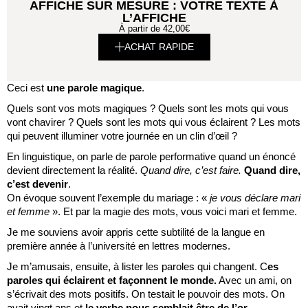
AFFICHE SUR MESURE : VOTRE TEXTE À
L’AFFICHE
À partir de
42,00
€
ACHAT RAPIDE
Ceci est
une parole magique
.
Quels sont vos mots magiques ? Quels sont les mots qui vous
vont chavirer ? Quels sont les mots qui vous éclairent ? Les mots
qui peuvent illuminer votre journée en un clin d’œil ?
En linguistique, on parle de parole performative quand un énoncé
devient directement la réalité.
Quand dire, c’est faire.
Quand dire,
c’est devenir
.
On évoque souvent l’exemple du mariage : «
je vous déclare mari
et femme
». Et par la magie des mots, vous voici mari et femme.
Je me souviens avoir appris cette subtilité de la langue en
première année à l’université en lettres modernes.
Je m’amusais, ensuite, à lister les paroles qui changent. C
es
paroles qui éclairent et façonnent le monde.
Avec un ami, on
s’écrivait des mots positifs. On testait le pouvoir des mots. On
avait vingt ans et
le verbe nous semblait être de l’or
.