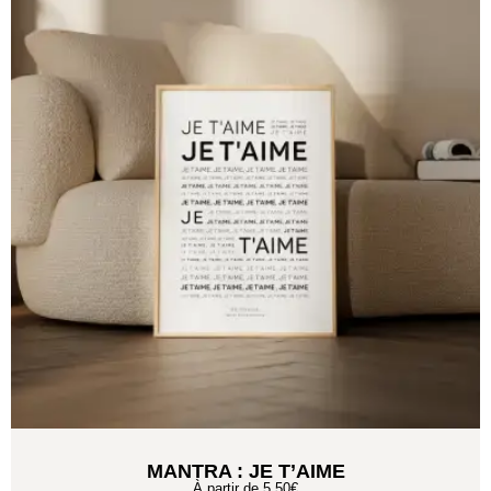
MANTRA : JE T’AIME
À partir de
5,50
€