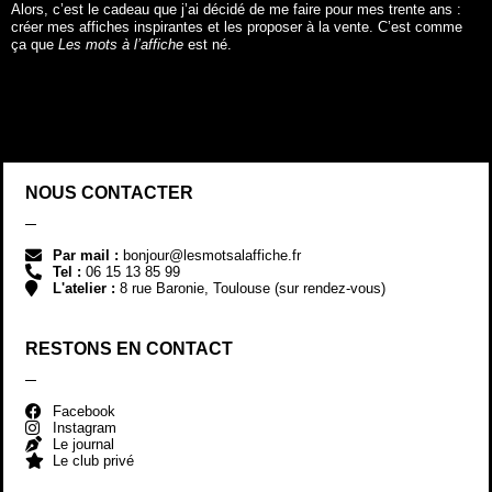
Alors, c’est le cadeau que j’ai décidé de me faire pour mes trente ans :
créer mes affiches inspirantes et les proposer à la vente. C’est comme
ça que
Les mots à l’affiche
est né.
NOUS CONTACTER
Par mail :
bonjour@lesmotsalaffiche.fr
Tel :
06 15 13 85 99
L'atelier :
8 rue Baronie, Toulouse (sur rendez-vous)
RESTONS EN CONTACT
Facebook
Instagram
Le journal
Le club privé