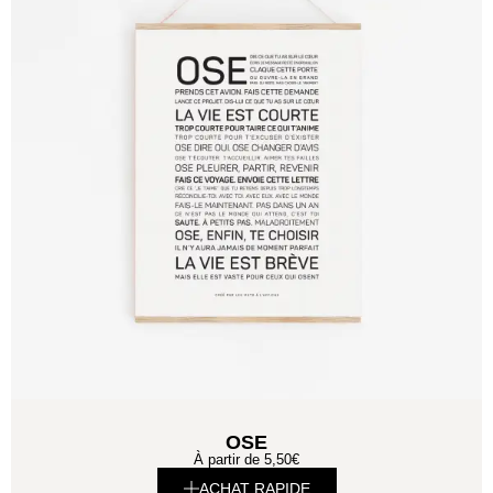
OSE
À partir de
5,50
€
ACHAT RAPIDE