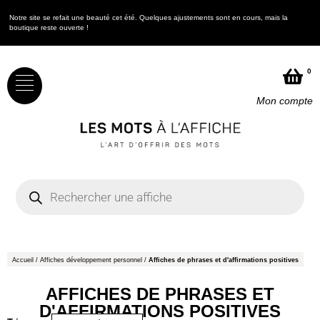
Notre site se refait une beauté cet été. Quelques ajustements sont en cours, mais la
N
boutique reste ouverte !
b
0
Mon compte
Accueil
/
Affiches développement personnel
/
Affiches de phrases et d'affirmations positives
AFFICHES DE PHRASES ET
D'AFFIRMATIONS POSITIVES