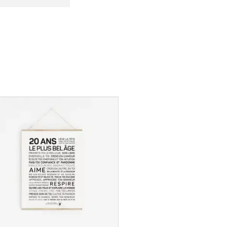
20 ANS
À partir de
5,50
€
Choix des options