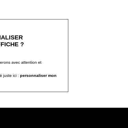
FICHE ?
ferons avec attention et
!
 juste ici :
personnaliser mon
 dans sa
ères