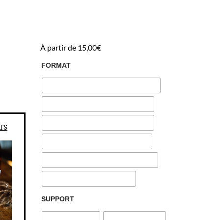
À partir de
15,00
€
FORMAT
SUPPORT
TS
Choix du prénom ou surnom
*
(+
17,50
€
)
Chaque affiche est unique et réalisée à la main : compt