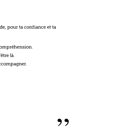
a compréhension.
être là.
accompagner.
”
MMENT
PUIS-JE
CUPÉRER
PERSONN