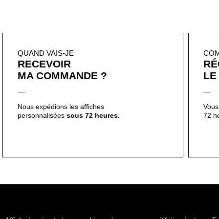
MA COMMANDE ?
LE
Nous expédions les affiches
Vous 
personnalisées
sous 72 heures.
72 h
Affiche inspirante typographique, à message positif, imprimée en Fra
Chaque affiche est
certifiée
, à la main, par un
tampon
et accompa
perception du réel.
Le
format A2, A3, A4 et A5
sont imprimés, de manière artisanale, su
imperfections. Le format A2 est envoyés enroulés, le format A3, A4,