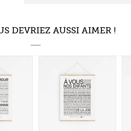
AN
NOS ENFANTS
5,50
€
À partir de
5,50
€
options
Choix des options