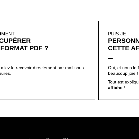
 FORMAT PDF ?
CETTE AF
allez le recevoir directement par mail sous
Oui, et nous le 
eures.
beaucoup joie 
Tout est expliqué
affiche
!
nce, avec soin, en petite quantité.
gnée d’une
carte explicative
sur l’importance et le pouvoir des mots
r du papier beaux-arts, texturé 250 g/m². Il peut en résulter des lég
 A5 à plat.