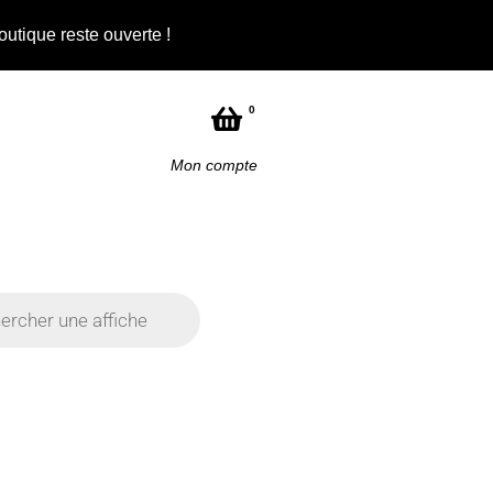
outique reste ouverte !
Not
0
Mon compte