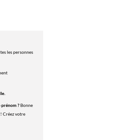
utes les personnes
ement
.
lle
e prénom ?
Bonne
 ! Créez votre