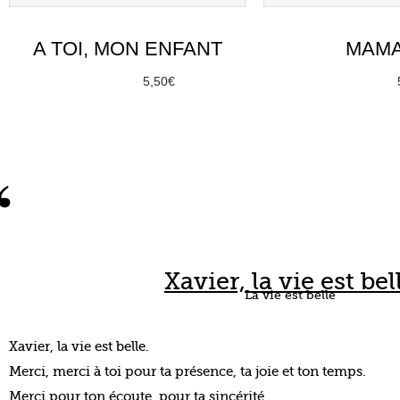
“
Xavier, la vie est bel
La vie est belle
Xavier, la vie est belle.
Merci, merci à toi pour ta présence, ta joie et ton temps.
Merci pour ton écoute, pour ta sincérité.
Merci d’être là.
Merci d’être toi, merci pour tes mots et pour ta spontanéité.
Merci, chaque jour, de m’inspirer pour ton regard sur le mond
bienveillance.