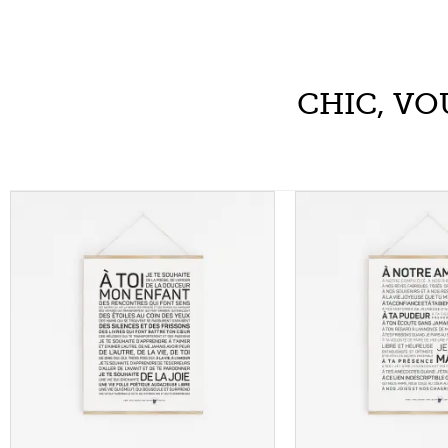
A TOI, MON ENFANT
MAM
À partir de
5,50
€
À partir de
Choix des options
Choix des 