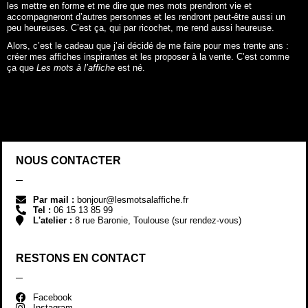
les mettre en forme et me dire que mes mots prendront vie et
accompagneront d’autres personnes et les rendront peut-être aussi un
peu heureuses. C’est ça, qui par ricochet, me rend aussi heureuse.
Alors, c’est le cadeau que j’ai décidé de me faire pour mes trente ans :
créer mes affiches inspirantes et les proposer à la vente. C’est comme
ça que
Les mots à l’affiche
est né.
NOUS CONTACTER
Par mail :
bonjour@lesmotsalaffiche.fr
Tel :
06 15 13 85 99
L'atelier :
8 rue Baronie, Toulouse (sur rendez-vous)
RESTONS EN CONTACT
Facebook
Instagram