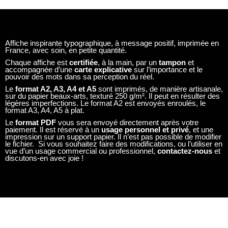
Affiche inspirante typographique, à message positif, imprimée en
France, avec soin, en petite quantité.
Chaque affiche est
certifiée
, à la main, par un
tampon
et
accompagnée d’une
carte explicative
sur l’importance et le
pouvoir des mots dans sa perception du réel.
Le
format A2, A3, A4 et A5
sont imprimés, de manière artisanale,
sur du papier beaux-arts, texturé 250 g/m². Il peut en résulter des
légères imperfections. Le format A2 est envoyés enroulés, le
format A3, A4, A5 à plat.
Le
format PDF
vous sera envoyé directement après votre
paiement. Il est réservé à un
usage personnel et privé
, et une
impression sur un support papier. Il n’est pas possible de modifier
le fichier. Si vous souhaitez faire des modifications, ou l’utiliser en
vue d’un usage commercial ou professionnel,
contactez-nous
et
discutons-en avec joie !