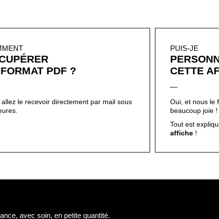
MMENT
PUIS-JE
CUPÉRER
PERSONN
 FORMAT PDF ?
CETTE AF
allez le recevoir directement par mail sous
Oui, et nous le 
eures.
beaucoup joie 
Tout est expliqué
affiche
!
nce, avec soin, en petite quantité.