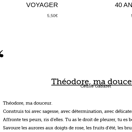
VOYAGER
40 A
À partir de
5,50
€
À partir de
Choix des options
Choix des 
“
Théodore, ma douce
Céline Gabaret
Théodore, ma douceur.
Construis toi avec sagesse, avec détermination, avec délicate
Affronte tes peurs, ris d’elles. Tu as le droit de pleurer, tu es 
Savoure les aurores aux doigts de rose, les fruits d’été, les br