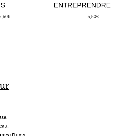
NS
ENTREPRENDRE
5,50
€
À partir de
5,50
€
options
Choix des options
ur
sse.
beau.
umes d’hiver.