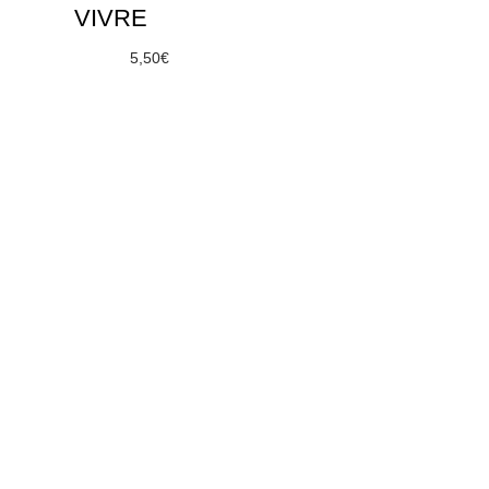
VIVRE
À partir de
5,50
€
Choix des options