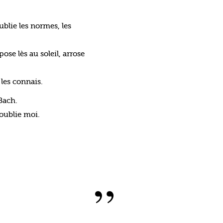
ublie les normes, les
pose lès au soleil, arrose
les connais.
Bach.
 oublie moi.
”