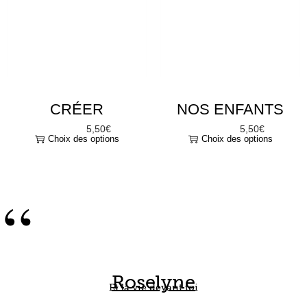
CRÉER
NOS ENFANTS
5,50
€
5,50
€
À partir de
À partir de
Choix des options
Choix des options
“
Roselyne
Et la vie devant toi