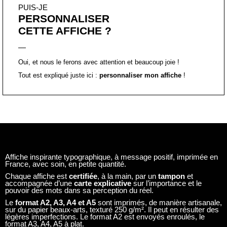
PUIS-JE
PERSONNALISER
CETTE AFFICHE ?
Oui, et nous le ferons avec attention et beaucoup joie !
Tout est expliqué juste ici :
personnaliser mon affiche
!
Affiche inspirante typographique, à message positif, imprimée en
France, avec soin, en petite quantité.
Chaque affiche est
certifiée
, à la main, par un
tampon
et
accompagnée d’une
carte explicative
sur l’importance et le
pouvoir des mots dans sa perception du réel.
Le
format A2, A3, A4 et A5
sont imprimés, de manière artisanale,
sur du papier beaux-arts, texturé 250 g/m². Il peut en résulter des
légères imperfections. Le format A2 est envoyés enroulés, le
format A3, A4, A5 à plat.