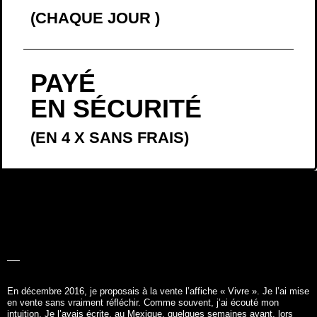
(CHAQUE JOUR
)
PAYÉ
EN SÉCURITÉ
(EN 4 X SANS FRAIS)
LA BELLE
HISTOIRE
En décembre 2016, je proposais à la vente l’affiche «
Vivre
». Je l’ai mise
en vente sans vraiment réfléchir. Comme souvent, j’ai écouté mon
intuition. Je l’avais écrite, au Mexique, quelques semaines avant, lors