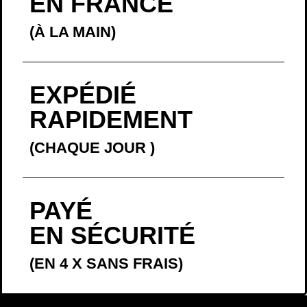
(CHAQUE JOUR
)
PAYÉ
EN SÉCURITÉ
(EN 4 X SANS FRAIS)
LA BELLE
HISTOIRE
En décembre 2016, je proposais à la vente l’affiche «
Vivre
». Je l’ai mise
en vente sans vraiment réfléchir. Comme souvent, j’ai écouté mon
intuition. Je l’avais écrite, au Mexique, quelques semaines avant, lors