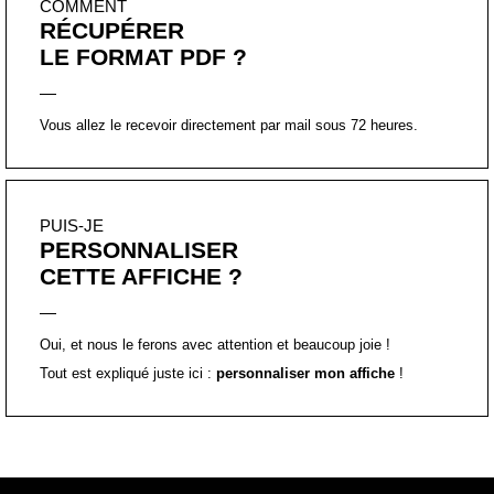
PUIS-JE
PERSONNALISER
CETTE AFFICHE ?
Oui, et nous le ferons avec attention et beaucoup joie !
Tout est expliqué juste ici :
personnaliser mon affiche
!
Affiche inspirante typographique, à message positif, imprimée en
France, avec soin, en petite quantité.
Chaque affiche est
certifiée
, à la main, par un
tampon
et
accompagnée d’une
carte explicative
sur l’importance et le
pouvoir des mots dans sa perception du réel.
Le
format A2, A3, A4 et A5
sont imprimés, de manière artisanale,
sur du papier beaux-arts, texturé 250 g/m². Il peut en résulter des
légères imperfections. Le format A2 est envoyés enroulés, le
format A3, A4, A5 à plat.