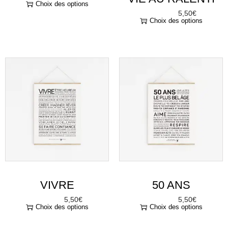
VIVRE
50 ANS
5,50
€
5,50
€
À partir de
À partir de
Choix des options
Choix des options
“
Prudence
La vie est belle