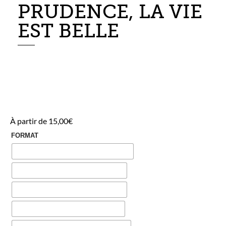
PRUDENCE, LA VIE
EST BELLE
À partir de
15,00
€
FORMAT
A1
A2
A3
A4
A5
Numérique
SUPPORT
Aucun support
Support en bois
Suspension en bois