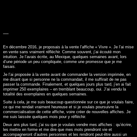
d’une période un peu compliquée, comme une promesse que je me
faisais.
Je l’ai proposée à la vente avant de commander la version imprimée, en
me disant que si personne ne la commandait, il me suffirait de ne pas
passer la commande. Finalement, et quelques jours plus tard, j’en ai fait
imprimer 250 exemplaires – en tremblant beaucoup, oui. J’ai vendu la
totalité des exemplaires en quelques semaines.
Suite à cela, je me suis beaucoup questionnée sur ce que je voulais faire,
ce qui me rendait vraiment heureuse et si je voulais poursuivre la
commercialisation de cette affiche, voire créer de nouvelles affiches. Je
me suis laissée quelques mois pour y réfléchir.
Deux ans plus tard, j’ai su que je voulais vendre mes affiches : qu’écrire,
les mettre en forme et me dire que mes mots prendront vie et
accompagneront d’autres personnes et les rendront peut-être aussi un
peu heureuses. C’est ça, qui par ricochet, me rend aussi heureuse.
Alors, c’est le cadeau que j’ai décidé de me faire pour mes trente ans :
créer mes affiches inspirantes et les proposer à la vente. C’est comme
ça que
Les mots à l’affiche
est né.