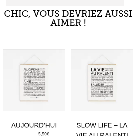
AUJOURD’HUI
SLOW LIFE – LA
5,50
€
VIE AU RALENTI
À partir de
Choix des options
5,50
€
À partir de
Choix des options