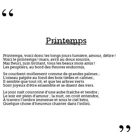
“
Printemps
Victor Hugo
Printemps, voici donc les longs jours lumière, amour, délire !
Voici le printemps ! mars, avril au doux sourire,
Mai fleuri, juin brûlant, tous les beaux mois amis !
Les peupliers, au bord des fleuves endormis,
Se courbent mollement comme de grandes palmes ;
L’oiseau palpite au fond des bois tièdes et calmes ;
Il semble que tout rit, et que les arbres verts
Sont joyeux d’être ensemble et se disent des vers.
Le jour naît couronné d’une aube fraîche et tendre ;
Le soir est plein d’amour ; la nuit, on croit entendre,
À travers l’ombre immense et sous le ciel béni,
Quelque chose d’heureux chanter dans l’infini.