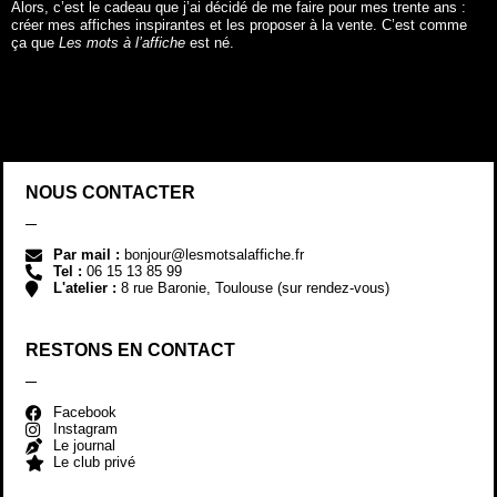
Alors, c’est le cadeau que j’ai décidé de me faire pour mes trente ans :
créer mes affiches inspirantes et les proposer à la vente. C’est comme
ça que
Les mots à l’affiche
est né.
NOUS CONTACTER
Par mail :
bonjour@lesmotsalaffiche.fr
Tel :
06 15 13 85 99
L'atelier :
8 rue Baronie, Toulouse (sur rendez-vous)
RESTONS EN CONTACT
Facebook
Instagram
Le journal
Le club privé