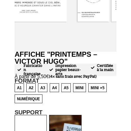
AFFICHE "PRINTEMPS –
VICTOR HUGO"
Fabricatio
Impression
Certifiée
n
papier beaux-
à la main
française
arts
À partir de
5,50
€
(4× sans frais avec PayPal)
FORMAT
A1
A2
A3
A4
A5
MINI
MINI ×5
NUMÉRIQUE
SUPPORT