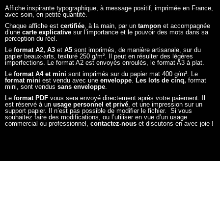
Affiche inspirante typographique, à message positif, imprimée en France,
avec soin, en petite quantité.
Chaque affiche est
certifiée
, à la main, par un
tampon
et accompagnée
d’une
carte explicative
sur l’importance et le pouvoir des mots dans sa
perception du réel.
Le
format A2, A3
et
A5
sont imprimés, de manière artisanale, sur du
papier beaux-arts, texturé 250 g/m². Il peut en résulter des légères
imperfections. Le format A2 est envoyés enroulés, le format A3 à plat.
Le
format A4 et mini
sont imprimés sur du papier mat 400 g/m². Le
format mini
est vendu avec une
enveloppe
.
Les lots de cinq,
format
mini, sont vendus
sans enveloppe
.
Le
format PDF
vous sera envoyé directement après votre paiement. Il
est réservé à un
usage personnel et privé
, et une impression sur un
support papier. Il n’est pas possible de modifier le fichier. Si vous
souhaitez faire des modifications, ou l’utiliser en vue d’un usage
commercial ou professionnel,
contactez-nous
et discutons-en avec joie !